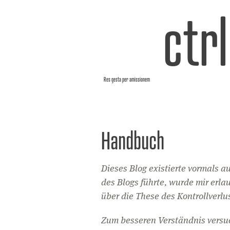
ctr
Res gesta per amissionem
Handbuch
Dieses Blog existierte vormals a
des Blogs führte, wurde mir erla
über die These des Kontrollverl
Zum besseren Verständnis versuc