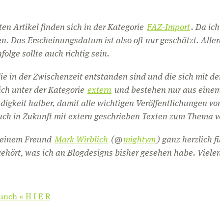
en Artikel finden sich in der Kategorie
FAZ-Import
. Da ic
en. Das Erscheinungsdatum ist also oft nur geschätzt. Aller
lge sollte auch richtig sein.
die in der Zwischenzeit entstanden sind und die sich mit d
sich unter der Kategorie
extern
und bestehen nur aus einem
ändigkeit halber, damit alle wichtigen Veröffentlichungen v
ch in Zukunft mit extern geschrieben Texten zum Thema v
 meinem Freund
Mark Wirblich
(@
mightym
) ganz herzlich 
ehört, was ich an Blogdesigns bisher gesehen habe. Viele
unch « H I E R