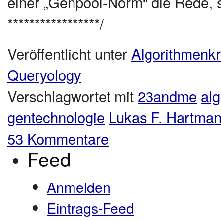
einer „Genpool-Norm“ die Rede,
*****************/
Veröffentlicht unter
Algorithmenkri
Queryology
Verschlagwortet mit
23andme
al
gentechnologie
Lukas F. Hartma
53 Kommentare
Feed
Anmelden
Eintrags-Feed