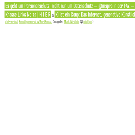
Es geht um Personenschutz, nicht nur um Datenschutz – @mspro in der FAZ – S
Krasse Links No 79 | H I E R
KI ist ein Coup: Das Internet, generative Künstlic
zu
ctrl+verlust
Proudly powered by WordPress.
Design by:
Mark Wirblich
(@
mightym
)