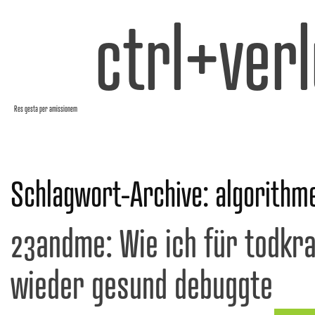
ctrl+verl
Res gesta per amissionem
Schlagwort-Archive:
algorithm
23andme: Wie ich für todkr
wieder gesund debuggte