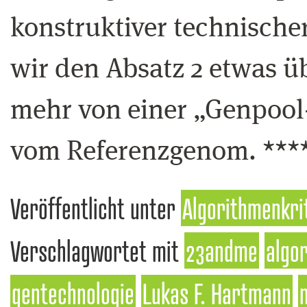
konstruktiver technische
wir den Absatz 2 etwas übe
mehr von einer „Genpool
vom Referenzgenom. ****
Veröffentlicht unter
Algorithmenkri
Verschlagwortet mit
23andme
algo
gentechnologie
Lukas F. Hartmann