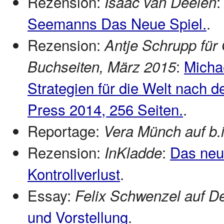
Rezension:
Isaac van Deelen
Seemanns Das Neue Spiel.
.
Rezension:
Antje Schrupp für 
:
Micha
Buchseiten, März 2015
Strategien für die Welt nach d
Press 2014, 256 Seiten.
.
Reportage:
Vera Münch auf b.i.
Rezension:
:
Das neu
InKladde
Kontrollverlust
.
Essay:
Felix Schwenzel auf D
und Vorstellung
.