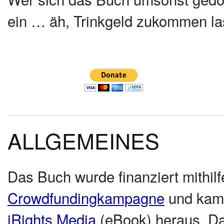
ein … äh, Trinkgeld zukommen las
ALLGEMEINES
Das Buch wurde finanziert mithilf
Crowdfundingkampagne
und kam 
iRights.Media
(eBook) heraus. Da