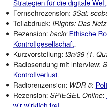
Strategien für die digitale Welt
Fernsehrezension:
3Sat: scobe
Teilabdruck:
iRights: Das Netz
Rezension:
Ethische Roc
hackr
Kontrollgesellschaft
.
Kurzvorstellung:
t3n/38 (1. Qu
Radiosendung mit Interview:
Kontrollverlust
.
Radiorenzension:
:
Pol
WDR 5
Rezension:
:
SPIEGEL Online
wir wirklich frei
.