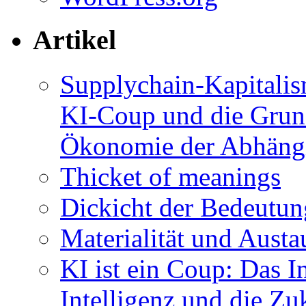
Artikel
Supplychain-Kapitalis
KI-Coup und die Grund
Ökonomie der Abhängi
Thicket of meanings
Dickicht der Bedeutu
Materialität und Austa
KI ist ein Coup: Das I
Intelligenz und die Z