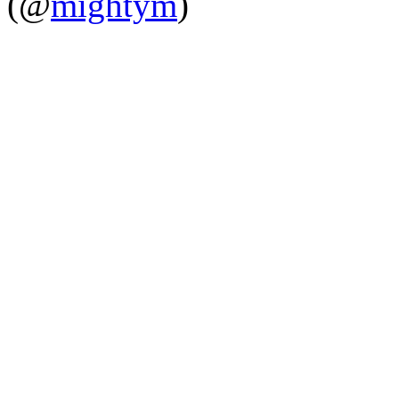
(@
mightym
)