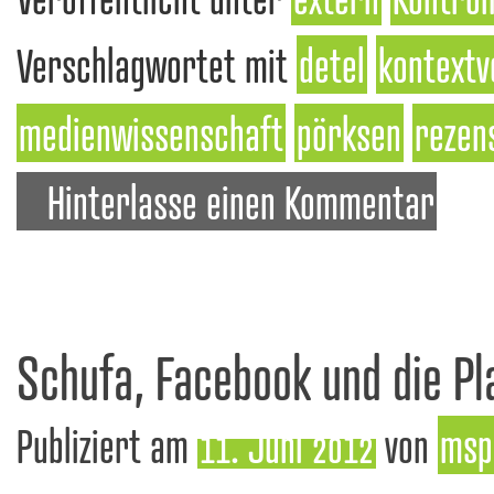
Verschlagwortet mit
detel
kontextv
medienwissenschaft
pörksen
rezen
Hinterlasse einen Kommentar
Schufa, Facebook und die Pl
Publiziert am
11. Juni 2012
von
msp