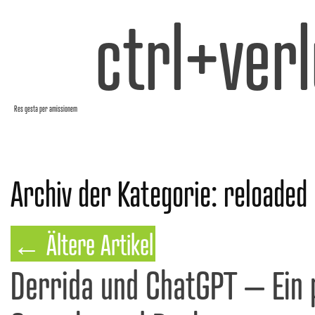
ctrl+verl
Res gesta per amissionem
Archiv der Kategorie:
reloaded
←
Ältere Artikel
Derrida und ChatGPT – Ein 