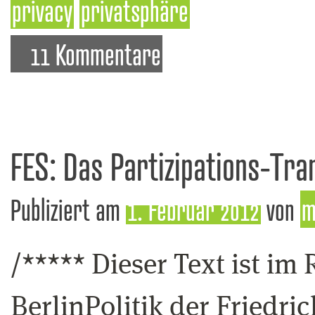
privacy
privatsphäre
11 Kommentare
FES: Das Partizipations-Tr
Publiziert am
1. Februar 2012
von
m
/***** Dieser Text ist i
BerlinPolitik der Friedri