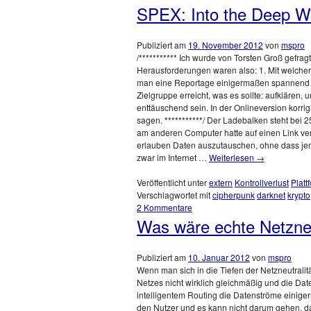
SPEX: Into the Deep W
Publiziert am
19. November 2012
von
mspro
/*********** Ich wurde von Torsten Groß gefragt
Herausforderungen waren also: 1. Mit welcher
man eine Reportage einigermaßen spannend erz
Zielgruppe erreicht, was es sollte: aufklären, 
enttäuschend sein. In der Onlineversion korrig
sagen. ***********/ Der Ladebalken steht bei 2
am anderen Computer hatte auf einen Link ver
erlauben Daten auszutauschen, ohne dass jem
zwar im Internet …
Weiterlesen
→
Veröffentlicht unter
extern
Kontrollverlust
Platt
Verschlagwortet mit
cipherpunk
darknet
krypto
2 Kommentare
Was wäre echte Netzneu
Publiziert am
10. Januar 2012
von
mspro
Wenn man sich in die Tiefen der Netzneutralität
Netzes nicht wirklich gleichmäßig und die Dat
intelligentem Routing die Datenströme einiger
den Nutzer und es kann nicht darum gehen, das