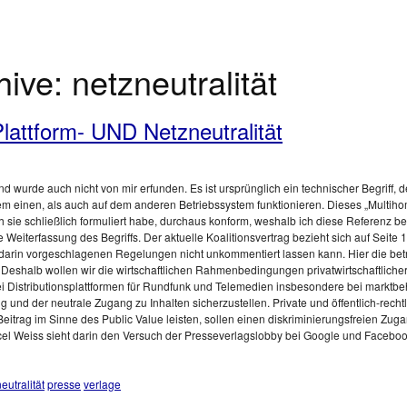
hive:
netzneutralität
lattform- UND Netzneutralität
u und wurde auch nicht von mir erfunden. Es ist ursprünglich ein technischer Begriff
m einen, als auch auf dem anderen Betriebssystem funktionieren. Dieses „Multihom
e ich sie schließlich formuliert habe, durchaus konform, weshalb ich diese Referen
che Weiterfassung des Begriffs. Der aktuelle Koalitionsvertrag bezieht sich auf Seite
 darin vorgeschlagenen Regelungen nicht unkommentiert lassen kann. Hier die betref
Deshalb wollen wir die wirtschaftlichen Rahmenbedingungen privatwirtschaftlicher Me
h. bei Distributionsplattformen für Rundfunk und Telemedien insbesondere bei markt
ung und der neutrale Zugang zu Inhalten sicherzustellen. Private und öffentlich-re
n Beitrag im Sinne des Public Value leisten, sollen einen diskriminierungsfreien Zu
cel Weiss sieht darin den Versuch der Presseverlagslobby bei Google und Faceb
eutralität
presse
verlage