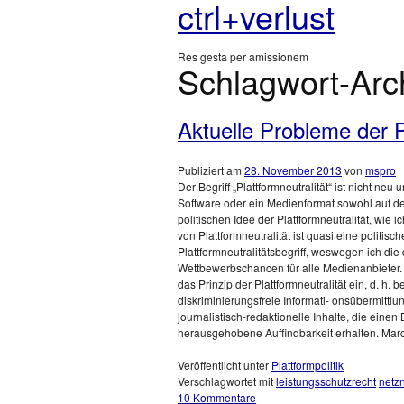
ctrl+verlust
Res gesta per amissionem
Schlagwort-Arc
Aktuelle Probleme der P
Publiziert am
28. November 2013
von
mspro
Der Begriff „Plattformneutralität“ ist nicht ne
Software oder ein Medienformat sowohl auf de
politischen Idee der Plattformneutralität, wi
von Plattformneutralität ist quasi eine politis
Plattformneutralitätsbegriff, weswegen ich die
Wettbewerbschancen für alle Medienanbieter. 
das Prinzip der Plattformneutralität ein, d. 
diskriminierungsfreie Informati- onsübermittl
journalistisch-redaktionelle Inhalte, die eine
herausgehobene Auffindbarkeit erhalten. Mar
Veröffentlicht unter
Plattformpolitik
Verschlagwortet mit
leistungsschutzrecht
netzn
10 Kommentare