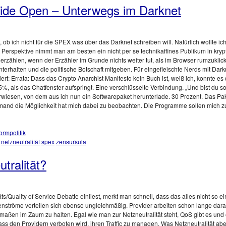
ide Open – Unterwegs im Darknet
, ob ich nicht für die SPEX was über das Darknet schreiben will. Natürlich wollte ic
 Perspektive nimmt man am besten ein nicht per se technikaffines Publikum in kry
ählen, wenn der Erzähler im Grunde nichts weiter tut, als im Browser rumzuklicke
unterhalten und die politische Botschaft mitgeben. Für eingefleischte Nerds mit Darkn
iert: Errata: Dass das Crypto Anarchist Manifesto kein Buch ist, weiß ich, konnte 
5%, als das Chatfenster aufspringt. Eine verschlüsselte Verbindung. „Und bist du so
wiesen, von dem aus ich nun ein Softwarepaket herunterlade. 30 Prozent. Das Pak
and die Möglichkeit hat mich dabei zu beobachten. Die Programme sollen mich 
formpolitik
netzneutralität
spex
zensursula
tralität?
s/Quality of Service Debatte einliest, merkt man schnell, dass das alles nicht so ein
enströme verteilen sich ebenso ungleichmäßig. Provider arbeiten schon lange daran
maßen im Zaum zu halten. Egal wie man zur Netzneutralität steht, QoS gibt es und e
s den Providern verboten wird, ihren Traffic zu managen. Was Netzneutralität aber