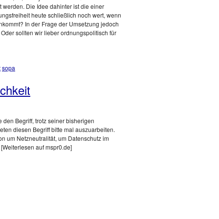
 werden. Die Idee dahinter ist die einer
ungsfreiheit heute schließlich noch wert, wenn
t ankommt? In der Frage der Umsetzung jedoch
Oder sollten wir lieber ordnungspolitisch für
t
sopa
chkeit
den Begriff, trotz seiner bisherigen
beten diesen Begriff bitte mal auszuarbeiten.
ion um Netzneutralität, um Datenschutz im
 [Weiterlesen auf mspr0.de]