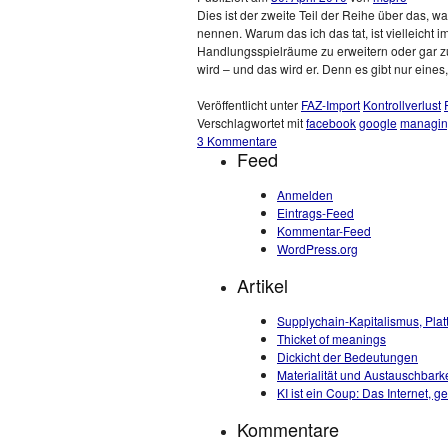
Dies ist der zweite Teil der Reihe über das, 
nennen. Warum das ich das tat, ist vielleicht i
Handlungsspielräume zu erweitern oder gar zur
wird – und das wird er. Denn es gibt nur eines,
Veröffentlicht unter
FAZ-Import
Kontrollverlust
Verschlagwortet mit
facebook
google
managing
3 Kommentare
Feed
Anmelden
Eintrags-Feed
Kommentar-Feed
WordPress.org
Artikel
Supplychain-Kapitalismus, Plat
Thicket of meanings
Dickicht der Bedeutungen
Materialität und Austauschbarke
KI ist ein Coup: Das Internet, 
Kommentare