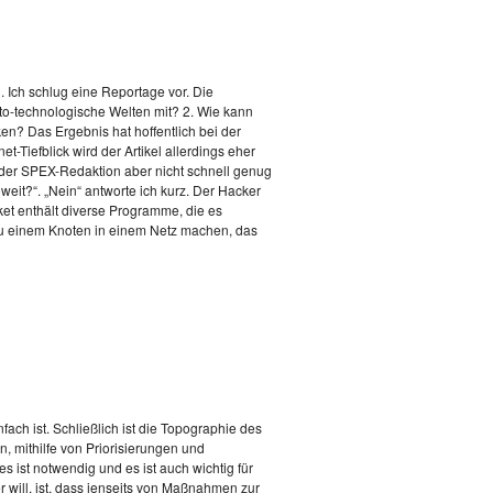
h. Ich schlug eine Reportage vor. Die
pto-technologische Welten mit? 2. Wie kann
n? Das Ergebnis hat hoffentlich bei der
et-Tiefblick wird der Artikel allerdings eher
es der SPEX-Redaktion aber nicht schnell genug
weit?“. „Nein“ antworte ich kurz. Der Hacker
et enthält diverse Programme, die es
zu einem Knoten in einem Netz machen, das
fach ist. Schließlich ist die Topographie des
, mithilfe von Priorisierungen und
s ist notwendig und es ist auch wichtig für
 will, ist, dass jenseits von Maßnahmen zur