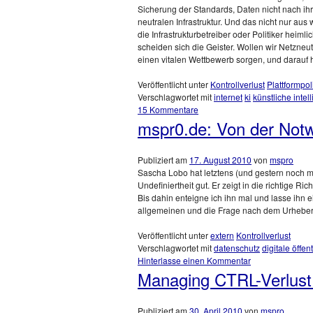
Sicherung der Standards, Daten nicht nach ihr
neutralen Infrastruktur. Und das nicht nur au
die Infrastrukturbetreiber oder Politiker hei
scheiden sich die Geister. Wollen wir Netzneutr
einen vitalen Wettbewerb sorgen, und darauf 
Veröffentlicht unter
Kontrollverlust
Plattformpoli
Verschlagwortet mit
internet
ki
künstliche intel
15 Kommentare
mspr0.de: Von der Notwe
Publiziert am
17. August 2010
von
mspro
Sascha Lobo hat letztens (und gestern noch mal
Undefiniertheit gut. Er zeigt in die richtige R
Bis dahin enteigne ich ihn mal und lasse ihn 
allgemeinen und die Frage nach dem Urheberrec
Veröffentlicht unter
extern
Kontrollverlust
Verschlagwortet mit
datenschutz
digitale öffent
Hinterlasse einen Kommentar
Managing CTRL-Verlust II
Publiziert am
30. April 2010
von
mspro