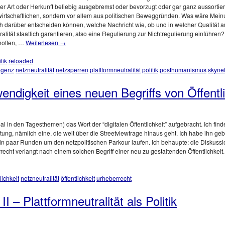
er Art oder Herkunft beliebig ausgebremst oder bevorzugt oder gar ganz aussortiert
s wirtschaftlichen, sondern vor allem aus politischen Beweggründen. Was wäre Mein
mlich darüber entscheiden können, welche Nachricht wie, ob und in welcher Qualitä
alität staatlich garantieren, also eine Regulierung zur Nichtregulierung einführen? 
hoffen, …
Weiterlesen
→
tik
reloaded
ligenz
netzneutralität
netzsperren
plattformneutralität
politik
posthumanismus
skyne
ndigkeit eines neuen Begriffs von Öffentli
 in den Tagesthemen) das Wort der “digitalen Öffentlichkeit” aufgebracht. Ich finde 
ichtung, nämlich eine, die weit über die Streetviewfrage hinaus geht. Ich habe ihn ge
ein paar Runden um den netzpolitischen Parkour laufen. Ich behaupte: die Diskuss
ht verlangt nach einem solchen Begriff einer neu zu gestaltenden Öffentlichkeit.
lichkeit
netzneutralität
öffentlichkeit
urheberrecht
 – Plattformneutralität als Politik