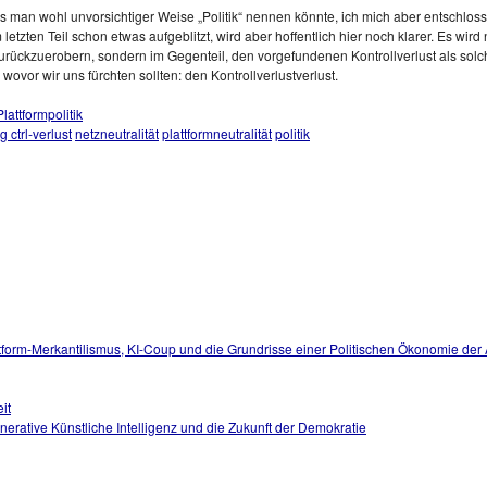
was man wohl unvorsichtiger Weise „Politik“ nennen könnte, ich mich aber entschlo
m letzten Teil schon etwas aufgeblitzt, wird aber hoffentlich hier noch klarer. Es wi
ückzuerobern, sondern im Gegenteil, den vorgefundenen Kontrollverlust als solche
 wovor wir uns fürchten sollten: den Kontrollverlustverlust.
Plattformpolitik
 ctrl-verlust
netzneutralität
plattformneutralität
politik
tform-Merkantilismus, KI-Coup und die Grundrisse einer Politischen Ökonomie der
it
generative Künstliche Intelligenz und die Zukunft der Demokratie