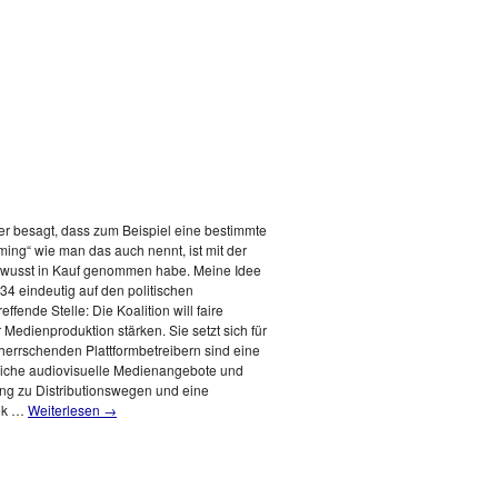
, der besagt, dass zum Beispiel eine bestimmte
ing“ wie man das auch nennt, ist mit der
z bewusst in Kauf genommen habe. Meine Idee
 134 eindeutig auf den politischen
fende Stelle: Die Koalition will faire
dienproduktion stärken. Sie setzt sich für
beherrschenden Plattformbetreibern sind eine
chtliche audiovisuelle Medienangebote und
gang zu Distributionswegen und eine
ook …
Weiterlesen
→