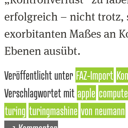
„Kontrollverlust“ zu labe
erfolgreich – nicht trotz
exorbitanten Maßes an Kon
Ebenen ausübt.
Veröffentlicht unter
FAZ-Import
Kon
Verschlagwortet mit
apple
compute
turing
turingmashine
von neumann