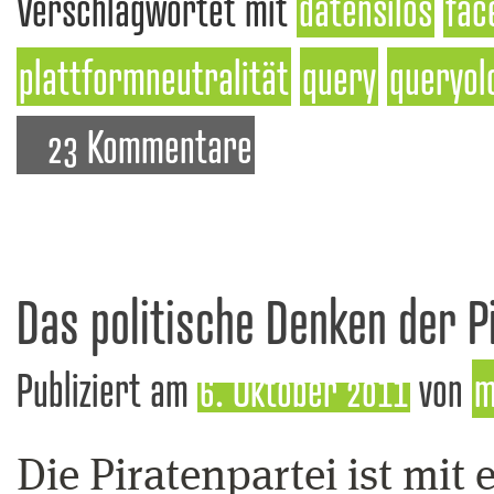
Verschlagwortet mit
datensilos
fac
plattformneutralität
query
queryol
23 Kommentare
Das politische Denken der P
Publiziert am
6. Oktober 2011
von
m
Die Piratenpartei ist mit