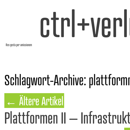
ctrl+verl
Res gesta per amissionem
Schlagwort-Archive:
plattformn
←
Ältere Artikel
Plattformen II – Infrastruk