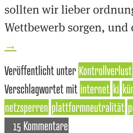
sollten wir lieber ordnun
Wettbewerb sorgen, und 
→
Veröffentlicht unter
Kontrollverlust
Verschlagwortet mit
internet
ki
kün
netzsperren
plattformneutralität
p
15 Kommentare