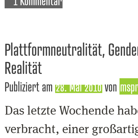
1 Kommentar
Plattformneutralität, Gend
Realität
Publiziert am
28. Mai 2010
von
msp
Das letzte Wochende habe
verbracht, einer großart