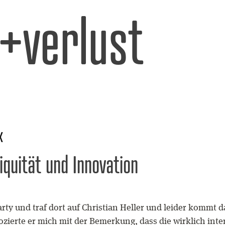
l+verlust
x
quität und Innovation
rty und traf dort auf Christian Heller und leider kommt da
ozierte er mich mit der Bemerkung, dass die wirklich int