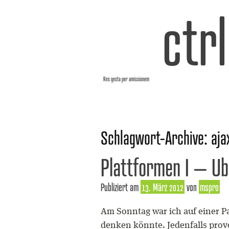
ctr
Res gesta per amissionem
Schlagwort-Archive:
aja
Plattformen I – Ubi
Publiziert am
13. März 2012
von
mspro
Am Sonntag war ich auf einer Pa
denken könnte. Jedenfalls prov