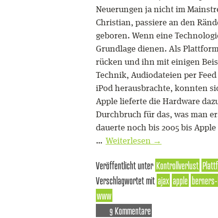
Neuerungen ja nicht im Mainstre
Christian, passiere an den Rän
geboren. Wenn eine Technologie
Grundlage dienen. Als Plattform
rücken und ihn mit einigen Beis
Technik, Audiodateien per Feed 
iPod herausbrachte, konnten si
Apple lieferte die Hardware daz
Durchbruch für das, was man e
dauerte noch bis 2005 bis Appl
…
Weiterlesen
→
Veröffentlicht unter
Kontrollverlust
Platt
Verschlagwortet mit
ajax
apple
berners-
www
9 Kommentare