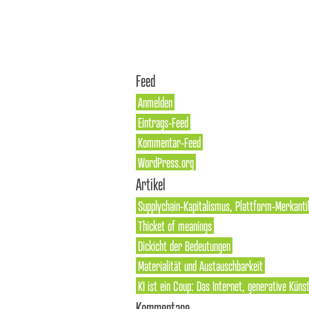
Feed
Anmelden
Eintrags-Feed
Kommentar-Feed
WordPress.org
Artikel
Supplychain-Kapitalismus, Plattform-Merkanti
Thicket of meanings
Dickicht der Bedeutungen
Materialität und Austauschbarkeit
KI ist ein Coup: Das Internet, generative Künst
Kommentare