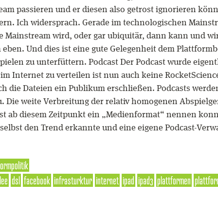
am passieren und er diesen also getrost ignorieren könn
dern. Ich widersprach. Gerade im technologischen Main
 Mainstream wird, oder gar ubiquitär, dann kann und wird
 eben. Und dies ist eine gute Gelegenheit dem Plattformbe
pielen zu unterfüttern. Podcast Der Podcast wurde eigent
im Internet zu verteilen ist nun auch keine RocketScience
ch die Dateien ein Publikum erschließen. Podcasts werd
u. Die weite Verbreitung der relativ homogenen Abspielg
rst ab diesem Zeitpunkt ein „Medienformat“ nennen konn
e selbst den Trend erkannte und eine eigene Podcast-Ver
formpolitik
lee
dsl
facebook
infrasturktur
internet
ipad
ipad3
plattformen
plattfor