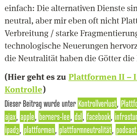
einfach: Die alternativen Dienste si
neutral, aber mir eben oft nicht Pl
Verbreitung / starke Fragmentierun
technologische Neuerungen hervorz
die Neutralität haben die Götter die
(Hier geht es zu
Plattformen II – 
Kontrolle
)
Dieser Beitrag wurde unter
Kontrollverlust
,
Plattf
ajax
,
apple
,
berners-lee
,
dsl
,
facebook
,
infrastu
ipad3
,
plattformen
,
plattformneutralität
,
podcast