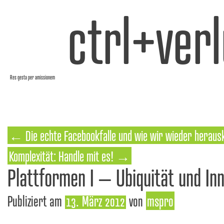
ctrl+verl
Res gesta per amissionem
←
Die echte Facebookfalle und wie wir wieder hera
Komplexität: Handle mit es!
→
Plattformen I – Ubiquität und In
Publiziert am
13. März 2012
von
mspro