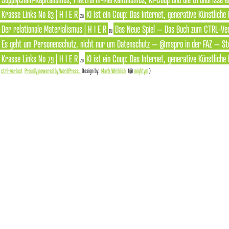
Krasse Links No 83 | H I E R
KI ist ein Coup: Das Internet, generative Künstliche
zu
Der relationale Materialismus | H I E R
Das Neue Spiel – Das Buch zum CTRL-Ver
zu
Es geht um Personenschutz, nicht nur um Datenschutz – @mspro in der FAZ – Ste
Krasse Links No 79 | H I E R
KI ist ein Coup: Das Internet, generative Künstliche
zu
ctrl+verlust
Proudly powered by WordPress.
Design by:
Mark Wirblich
(@
mightym
)