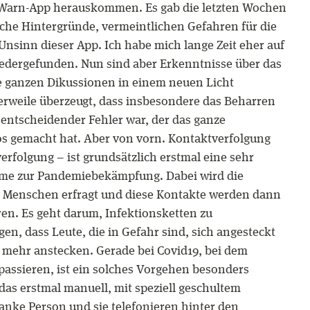
-Warn-App herauskommen. Es gab die letzten Wochen
sche Hintergründe, vermeintlichen Gefahren für die
nsinn dieser App. Ich habe mich lange Zeit eher auf
iedergefunden. Nun sind aber Erkenntnisse über das
e ganzen Dikussionen in einem neuen Licht
lerweile überzeugt, dass insbesondere das Beharren
 entscheidender Fehler war, der das ganze
os gemacht hat. Aber von vorn. Kontaktverfolgung
erfolgung – ist grundsätzlich erstmal eine sehr
hme zur Pandemiebekämpfung. Dabei wird die
n Menschen erfragt und diese Kontakte werden dann
eren. Es geht darum, Infektionsketten zu
en, dass Leute, die in Gefahr sind, sich angesteckt
 mehr anstecken. Gerade bei Covid19, bei dem
assieren, ist ein solches Vorgehen besonders
 das erstmal manuell, mit speziell geschultem
ranke Person und sie telefonieren hinter den