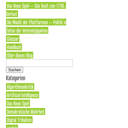
Das Neue Spiel – Das Buch zum CTRL-
Verlust
Die Macht der Plattformen – Politik in
Zeiten der Internetgiganten
Glossar
Handbuch
Über dieses Blog
Suchen
nach:
Kategorien
Algorithmenkritik
Artificial Intelligence
Das Neue Spiel
Demokratische Wahrheit
Digital Tribalism