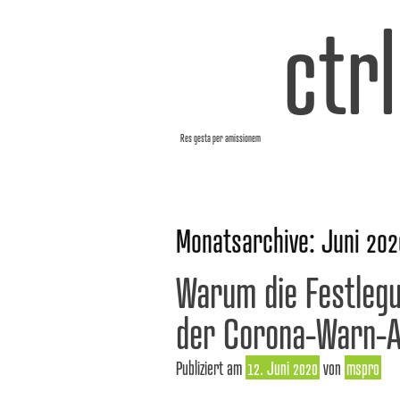
ctr
Res gesta per amissionem
Monatsarchive:
Juni 202
Warum die Festlegu
der Corona-Warn-A
Publiziert am
12. Juni 2020
von
mspro