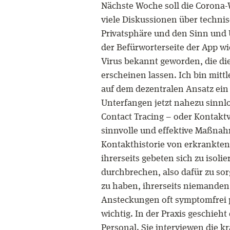
Nächste Woche soll die Corona
viele Diskussionen über techni
Privatsphäre und den Sinn und U
der Befürworterseite der App w
Virus bekannt geworden, die di
erscheinen lassen. Ich bin mitt
auf dem dezentralen Ansatz ein
Unterfangen jetzt nahezu sinnl
Contact Tracing – oder Kontaktv
sinnvolle und effektive Maßna
Kontakthistorie von erkrankte
ihrerseits gebeten sich zu isoli
durchbrechen, also dafür zu sorg
zu haben, ihrerseits niemanden
Ansteckungen oft symptomfrei p
wichtig. In der Praxis geschieht
Personal. Sie interviewen die k