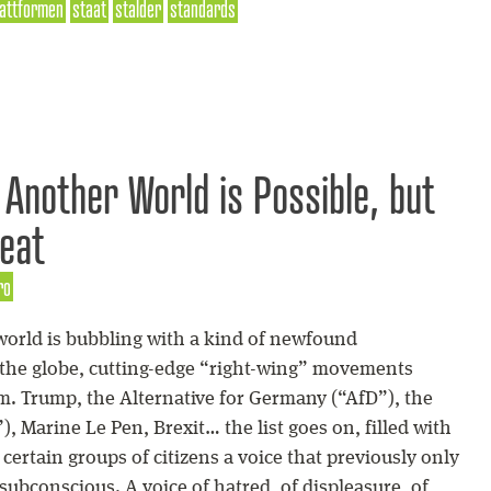
lattformen
staat
stalder
standards
 Another World is Possible, but
reat
ro
orld is bubbling with a kind of newfound
 the globe, cutting-edge “right-wing” movements
. Trump, the Alternative for Germany (“AfD”), the
, Marine Le Pen, Brexit… the list goes on, filled with
certain groups of citizens a voice that previously only
subconscious. A voice of hatred, of displeasure, of