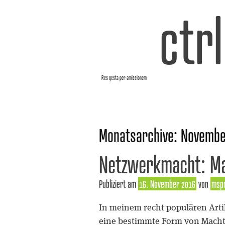
ctr
Res gesta per amissionem
Monatsarchive:
Novembe
Netzwerkmacht: Mac
Publiziert am
16. November 2016
von
msp
In meinem recht populären Artik
eine bestimmte Form von Macht. 