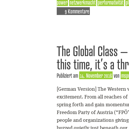
power
netzwerkmacht
performativität
p
9 Kommentare
The Global Class –
this time, it’s a th
Publiziert am
14. November 2016
von
msp
[German Version] The Western w
excitement. From all reaches of
spring forth and gain momentum
Freedom Party of Austria (“FPÖ”)
people and organizations giving 
buzzed quietly just beneath our 