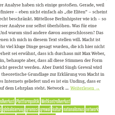
ser Analyse haben sich einige gestoßen. Gerade, weil
efiniere – eben nicht einfach als „die Eliten“ – scheint
echt beschränkt. Mittellose Berlinhipster wie ich – so
eser Analyse nur selbst überhöhen. Was für eine
? Und warum sind andere davon ausgeschlossen? Das
enen ich mich in diesem Text stellen will. Macht ist
 viel kluge Dinge gesagt wurden, die ich hier nicht
erheit sei erwähnt, dass ich durchaus mit Max Weber,
in, behaupte aber, dass all diese Stimmen der Form
nicht gerecht werden. Aber David Singh Grewal wird
e theoretische Grundlage zur Erklärung von Macht in
s Internets geliefert und es ist ein Unding, dass er
auf dem Lehrplan steht. Network …
Weiterlesen
→
ollverlust
Plattformpolitik
Weltkontrollverlust
t
globalisierung
gramsci
grewal
kultur
nationalismus
network