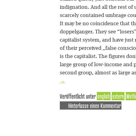
indignation. And all the rest of 
scarcely contained umbrage cou
It may be no coincidence that th
doppelganger. They see “losers”
capitalist system, and have just 
of their perceived „false consci
is the capitalist. The figures don
large group of low-income and p
second group, almost as large as
→
Veröffentlicht unter
english
extern
Weltk
Hinterlasse einen Kommentar