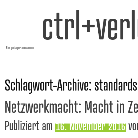
ctrl+verl
Res gesta per amissionem
Schlagwort-Archive:
standards
Netzwerkmacht: Macht in Zei
Publiziert am
16. November 2016
vo