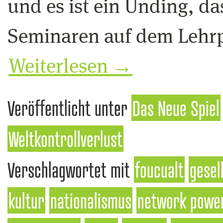
und es ist ein Unding, da
Seminaren auf dem Lehrp
Weiterlesen
→
Veröffentlicht unter
Das Neue Spiel
Weltkontrollverlust
Verschlagwortet mit
foucualt
gesel
kultur
nationalismus
network powe