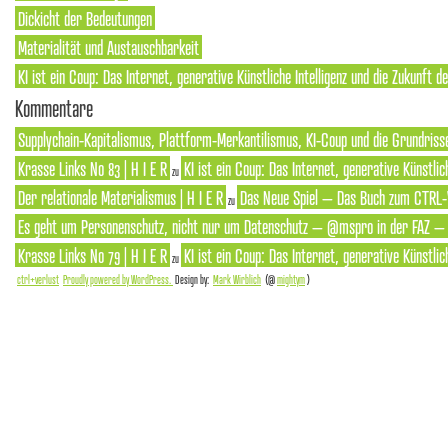
Dickicht der Bedeutungen
Materialität und Austauschbarkeit
KI ist ein Coup: Das Internet, generative Künstliche Intelligenz und die Zukunft 
Kommentare
Supplychain-Kapitalismus, Plattform-Merkantilismus, KI-Coup und die Grundrisse
Krasse Links No 83 | H I E R
KI ist ein Coup: Das Internet, generative Künstlic
zu
Der relationale Materialismus | H I E R
Das Neue Spiel – Das Buch zum CTRL-
zu
Es geht um Personenschutz, nicht nur um Datenschutz – @mspro in der FAZ – S
Krasse Links No 79 | H I E R
KI ist ein Coup: Das Internet, generative Künstlic
zu
ctrl+verlust
Proudly powered by WordPress.
Design by:
Mark Wirblich
(@
mightym
)