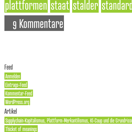
plattformen
staat
stalder
standar
9 Kommentare
Feed
Anmelden
Eintrags-Feed
Kommentar-Feed
WordPress.org
Artikel
Supplychain-Kapitalismus, Plattform-Merkantilismus, KI-Coup und die Grundriss
Thicket of meanings