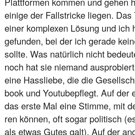
Plattformen kommen und gehen h
einige der Fallstricke liegen. Da
einer komplexen Lösung und ich 
gefunden, bei der ich gerade kei
sollte. Was natürlich nicht bedeut
noch hat sie niemand ausprobiert. 
eine Hass­lie­be, die die Gesell­sc
book und You­tubepflegt. Auf der e
das ers­te Mal eine Stim­me, mit der 
ren kön­nen, oft sogar poli­tisch (
als etwas Gutes galt). Auf der and