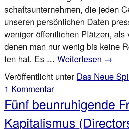
schafts­un­ter­neh­men, die jeden C
unse­ren per­sön­li­chen Daten pre
weni­ger öffent­li­chen Plät­zen, als 
denen man nur wenig bis kei­ne Rec
ten hat. Es …
Weiterlesen
→
Veröffentlicht unter
Das Neue Spi
1 Kommentar
Fünf beunruhigende Fr
Kapitalismus (Director