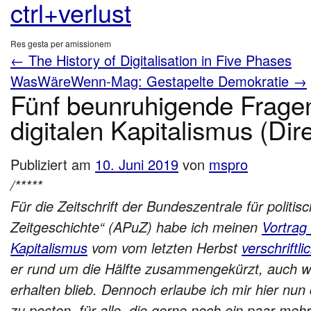
ctrl+verlust
Res gesta per amissionem
←
The History of Digitalisation in Five Phases
WasWäreWenn-Mag: Gestapelte Demokratie
→
Fünf beunruhigende Frage
digitalen Kapitalismus (Dir
Publiziert am
10. Juni 2019
von
mspro
/*****
Für die Zeitschrift der Bundeszentrale für politis
Zeitgeschichte“ (APuZ) habe ich meinen
Vortrag 
Kapitalismus
vom vom letzten Herbst
verschriftli
er rund um die Hälfte zusammengekürzt, auch 
erhalten blieb. Dennoch erlaube ich mir hier nun 
zu posten, für alle, die gerne noch ein paar me