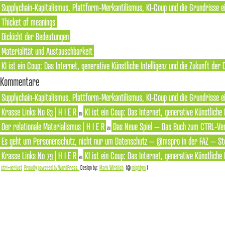
Supplychain-Kapitalismus, Plattform-Merkantilismus, KI-Coup und die Grundrisse e
Thicket of meanings
Dickicht der Bedeutungen
Materialität und Austauschbarkeit
KI ist ein Coup: Das Internet, generative Künstliche Intelligenz und die Zukunft der
Kommentare
Supplychain-Kapitalismus, Plattform-Merkantilismus, KI-Coup und die Grundrisse ei
Krasse Links No 83 | H I E R
KI ist ein Coup: Das Internet, generative Künstliche
zu
Der relationale Materialismus | H I E R
Das Neue Spiel – Das Buch zum CTRL-Ver
zu
Es geht um Personenschutz, nicht nur um Datenschutz – @mspro in der FAZ – Ste
Krasse Links No 79 | H I E R
KI ist ein Coup: Das Internet, generative Künstliche
zu
ctrl+verlust
Proudly powered by WordPress.
Design by:
Mark Wirblich
(@
mightym
)