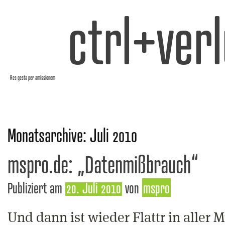
ctrl+verl
Res gesta per amissionem
Monatsarchive:
Juli 2010
mspr0.de: „Datenmißbrauch“
Publiziert am
20. Juli 2010
von
mspro
Und dann ist wieder Flattr in aller 