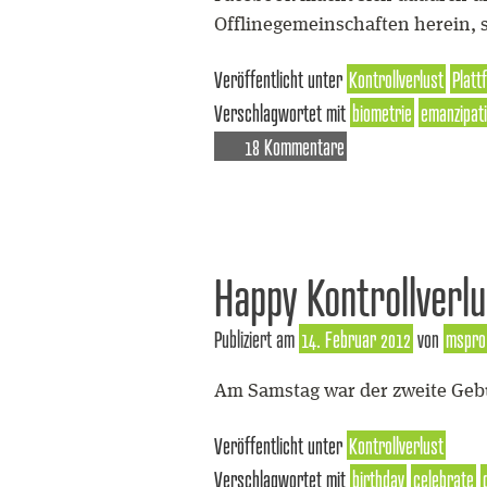
Offlinegemeinschaften herein, 
Veröffentlicht unter
Kontrollverlust
Platt
Verschlagwortet mit
biometrie
emanzipat
18 Kommentare
Happy Kontrollverl
Publiziert am
14. Februar 2012
von
mspro
Am Samstag war der zweite Gebu
Veröffentlicht unter
Kontrollverlust
Verschlagwortet mit
birthday
celebrate