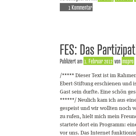
1 Kommentar
FES: Das Partizipa
Publiziert am
1. Februar 2012
von
mspro
/***** Dieser Text ist im Rahmen
Ebert-Stiftung erschienen und 
Gast sein durfte. Eine schön ge
******/ Neulich kam ich aus ein
gespeist und wir wollten noch we
zu rufen, hielt mich mein Freu
startete dort ein Programm: ein
vor uns. Das Internet funktioni