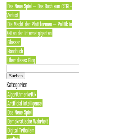
Das Neue Spiel – Das Buch zum CTRL-
Verlust
Die Macht der Plattformen – Politik in
Zeiten der Internetgiganten
Glossar
Handbuch
Über dieses Blog
Suchen
nach:
Kategorien
Algorithmenkritik
Artificial Intelligence
Das Neue Spiel
Demokratische Wahrheit
Digital Tribalism