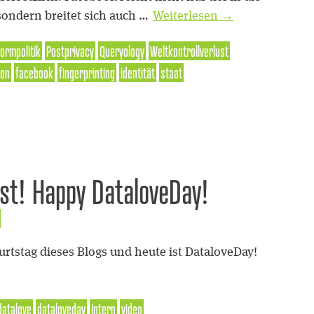
sondern breitet sich auch …
Weiterlesen
→
formpolitik
Postprivacy
Queryology
Weltkontrollverlust
ion
facebook
fingerprinting
identität
staat
ust! Happy DataloveDay!
rtstag dieses Blogs und heute ist DataloveDay!
datalove
dataloveday
intern
video