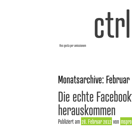
ctr
Res gesta per amissionem
Monatsarchive:
Februar
Die echte Facebook
herauskommen
Publiziert am
28. Februar 2012
von
mspro