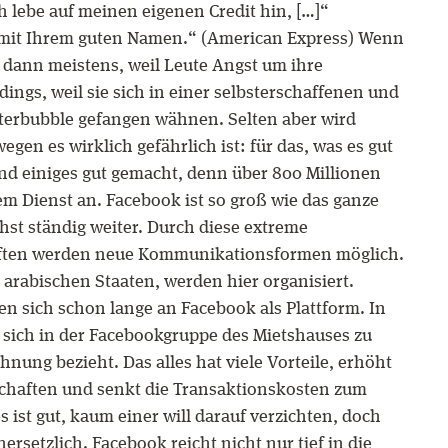
Ich lebe auf meinen eigenen Credit hin, […]“
h mit Ihrem guten Namen.“ (American Express) Wenn
 dann meistens, weil Leute Angst um ihre
ings, weil sie sich in einer selbsterschaffenen und
terbubble gefangen wähnen. Selten aber wird
egen es wirklich gefährlich ist: für das, was es gut
d einiges gut gemacht, denn über 800 Millionen
em Dienst an. Facebook ist so groß wie das ganze
hst ständig weiter. Durch diese extreme
aften werden neue Kommunikationsformen möglich.
arabischen Staaten, werden hier organisiert.
 sich schon lange an Facebook als Plattform. In
, sich in der Facebookgruppe des Mietshauses zu
nung bezieht. Das alles hat viele Vorteile, erhöht
haften und senkt die Transaktionskosten zum
ist gut, kaum einer will darauf verzichten, doch
rsetzlich. Facebook reicht nicht nur tief in die