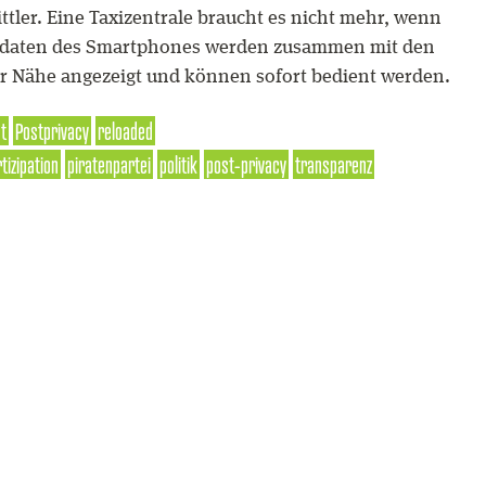
ttler. Eine Taxizentrale braucht es nicht mehr, wenn
nsdaten des Smartphones werden zusammen mit den
der Nähe angezeigt und können sofort bedient werden.
st
Postprivacy
reloaded
tizipation
piratenpartei
politik
post-privacy
transparenz