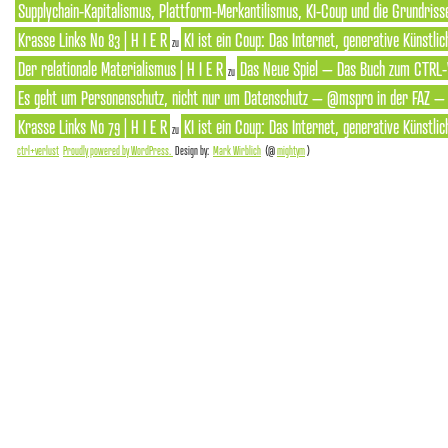
Supplychain-Kapitalismus, Plattform-Merkantilismus, KI-Coup und die Grundrisse
Krasse Links No 83 | H I E R
KI ist ein Coup: Das Internet, generative Künstlic
zu
Der relationale Materialismus | H I E R
Das Neue Spiel – Das Buch zum CTRL-
zu
Es geht um Personenschutz, nicht nur um Datenschutz – @mspro in der FAZ – S
Krasse Links No 79 | H I E R
KI ist ein Coup: Das Internet, generative Künstlic
zu
ctrl+verlust
Proudly powered by WordPress.
Design by:
Mark Wirblich
(@
mightym
)