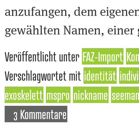
anzufangen, dem eigene
gewählten Namen, einer 
Veröffentlicht unter
FAZ-Import
Kon
Verschlagwortet mit
identität
indiv
exoskelett
mspro
nickname
seema
3 Kommentare