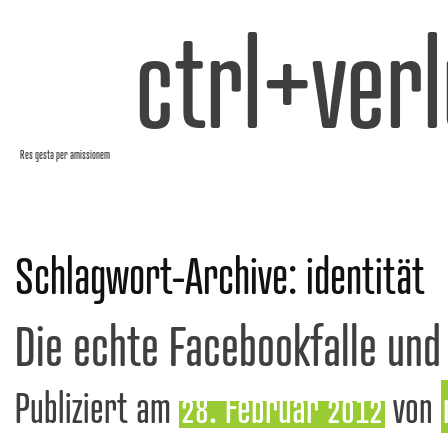
ctrl+verl
Res gesta per amissionem
Schlagwort-Archive:
identität
Die echte Facebookfalle un
Publiziert am
28. Februar 2012
von