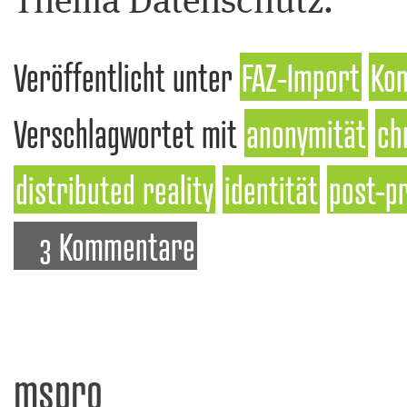
Thema Datenschutz.
Veröffentlicht unter
FAZ-Import
Kon
Verschlagwortet mit
anonymität
ch
distributed reality
identität
post-p
3 Kommentare
mspro