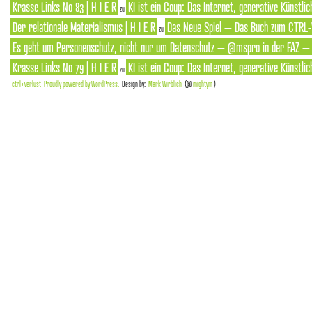
Krasse Links No 83 | H I E R
KI ist ein Coup: Das Internet, generative Künstlic
zu
Der relationale Materialismus | H I E R
Das Neue Spiel – Das Buch zum CTRL-
zu
Es geht um Personenschutz, nicht nur um Datenschutz – @mspro in der FAZ – S
Krasse Links No 79 | H I E R
KI ist ein Coup: Das Internet, generative Künstlic
zu
ctrl+verlust
Proudly powered by WordPress.
Design by:
Mark Wirblich
(@
mightym
)