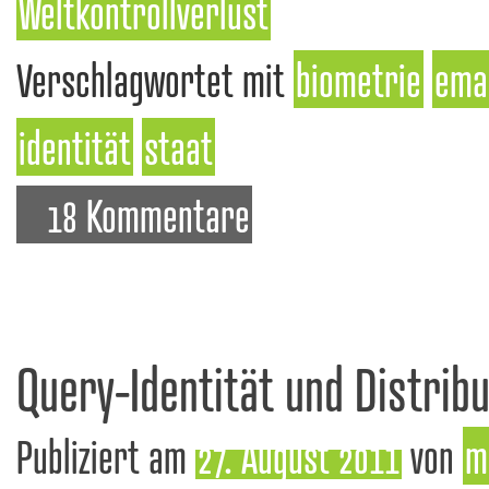
Weltkontrollverlust
Verschlagwortet mit
biometrie
ema
identität
staat
18 Kommentare
Query-Identität und Distribu
Publiziert am
27. August 2011
von
m