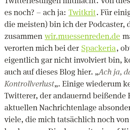
Twitterlesungen mitmacht. Von die
es noch? – ach ja:
Twitkrit
. Für eini
die meisten) bin ich der Podcaster, 
zusammen
wir.muessenreden.de
ma
verorten mich bei der
Spackeria
, o
eigentlich gar nicht involviert bin
auch auf dieses Blog hier. „
Ach ja, 
Kontrollverlust
„. Einige wiederum k
Twitterer, der andauernd beißende
aktuellen Nachrichtenlage absonder
viele, die mich tatsächlich noch von