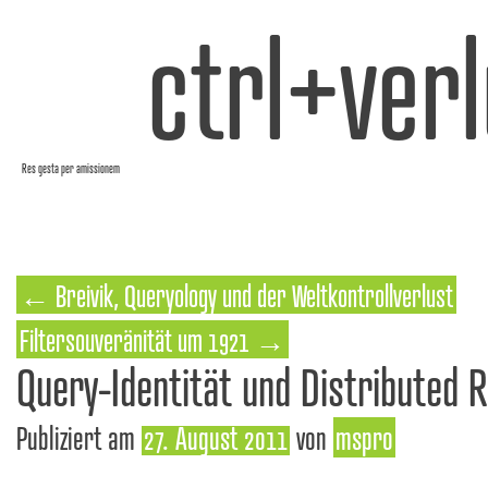
ctrl+verl
Res gesta per amissionem
←
Breivik, Queryology und der Weltkontrollverlust
Filtersouveränität um 1921
→
Query-Identität und Distributed R
Publiziert am
27. August 2011
von
mspro