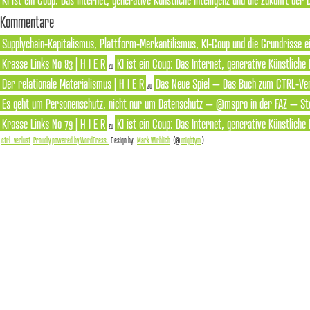
Kommentare
Supplychain-Kapitalismus, Plattform-Merkantilismus, KI-Coup und die Grundrisse ei
Krasse Links No 83 | H I E R
KI ist ein Coup: Das Internet, generative Künstliche
zu
Der relationale Materialismus | H I E R
Das Neue Spiel – Das Buch zum CTRL-Ver
zu
Es geht um Personenschutz, nicht nur um Datenschutz – @mspro in der FAZ – Ste
Krasse Links No 79 | H I E R
KI ist ein Coup: Das Internet, generative Künstliche
zu
ctrl+verlust
Proudly powered by WordPress.
Design by:
Mark Wirblich
(@
mightym
)