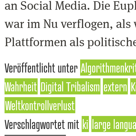
an Social Media. Die Eu
war im Nu verflogen, als w
Plattformen als politisc
Veröffentlicht unter
Algorithmenkri
Wahrheit
Digital Tribalism
extern
K
Weltkontrollverlust
Verschlagwortet mit
ki
large langu