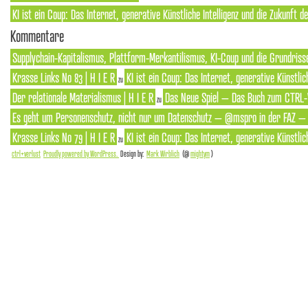
KI ist ein Coup: Das Internet, generative Künstliche Intelligenz und die Zukunft 
Kommentare
Supplychain-Kapitalismus, Plattform-Merkantilismus, KI-Coup und die Grundrisse
Krasse Links No 83 | H I E R
KI ist ein Coup: Das Internet, generative Künstlic
zu
Der relationale Materialismus | H I E R
Das Neue Spiel – Das Buch zum CTRL-
zu
Es geht um Personenschutz, nicht nur um Datenschutz – @mspro in der FAZ – S
Krasse Links No 79 | H I E R
KI ist ein Coup: Das Internet, generative Künstlic
zu
ctrl+verlust
Proudly powered by WordPress.
Design by:
Mark Wirblich
(@
mightym
)