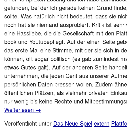
gefunden, bei der ich gerade keinen Grund finde
sollte. Was natürlich nicht bedeutet, dass sie ni
noch hat sie niemand ausprobiert. Kritik ist sehr 
eine Hass­lie­be, die die Gesell­schaft mit den Plat
book und You­tubepflegt. Auf der einen Sei­te geb
das ers­te Mal eine Stim­me, mit der sie sich in der Öf
kön­nen, oft sogar poli­tisch (es gab zumin­dest ma
etwas Gutes galt). Auf der ande­ren Sei­te han­del
un­ter­neh­men, die jeden Cent aus unse­rer Auf­me
per­sön­li­chen Daten pres­sen wol­len. Zudem ähne
öffent­li­chen Plät­zen, als viel­mehr pri­va­ten Ein­
nur wenig bis kei­ne Rech­te und Mit­be­stim­mungs­
Weiterlesen
→
Veröffentlicht unter
Das Neue Spiel
extern
Plattf