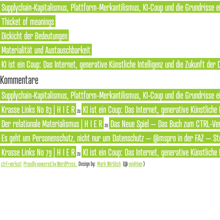
Supplychain-Kapitalismus, Plattform-Merkantilismus, KI-Coup und die Grundrisse e
Thicket of meanings
Dickicht der Bedeutungen
Materialität und Austauschbarkeit
KI ist ein Coup: Das Internet, generative Künstliche Intelligenz und die Zukunft der
Kommentare
Supplychain-Kapitalismus, Plattform-Merkantilismus, KI-Coup und die Grundrisse ei
Krasse Links No 83 | H I E R
KI ist ein Coup: Das Internet, generative Künstliche
zu
Der relationale Materialismus | H I E R
Das Neue Spiel – Das Buch zum CTRL-Ver
zu
Es geht um Personenschutz, nicht nur um Datenschutz – @mspro in der FAZ – Ste
Krasse Links No 79 | H I E R
KI ist ein Coup: Das Internet, generative Künstliche
zu
ctrl+verlust
Proudly powered by WordPress.
Design by:
Mark Wirblich
(@
mightym
)