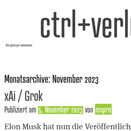
ctrl+verl
Res gesta per amissionem
Monatsarchive:
November 2023
xAi / Grok
Publiziert am
5. November 2023
von
mspro
Elon Musk hat nun die Veröffentlic