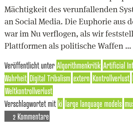
Mächtigkeit des verunfallenden Sy
an Social Media. Die Euphorie aus 
war im Nu verflogen, als wir feststel
Plattformen als politische Waffen 
Veröffentlicht unter
Algorithmenkritik
Artificial I
Wahrheit
Digital Tribalism
extern
Kontrollverlust
Weltkontrollverlust
Verschlagwortet mit
ki
large language models
mu
2 Kommentare