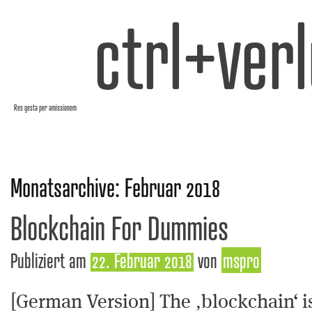
ctrl+verl
Res gesta per amissionem
Monatsarchive:
Februar 2018
Blockchain For Dummies
Publiziert am
22. Februar 2018
von
mspro
[German Version] The ‚blockchain‘ i