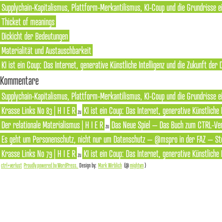
Supplychain-Kapitalismus, Plattform-Merkantilismus, KI-Coup und die Grundrisse e
Thicket of meanings
Dickicht der Bedeutungen
Materialität und Austauschbarkeit
KI ist ein Coup: Das Internet, generative Künstliche Intelligenz und die Zukunft der
Kommentare
Supplychain-Kapitalismus, Plattform-Merkantilismus, KI-Coup und die Grundrisse ei
Krasse Links No 83 | H I E R
KI ist ein Coup: Das Internet, generative Künstliche
zu
Der relationale Materialismus | H I E R
Das Neue Spiel – Das Buch zum CTRL-Ver
zu
Es geht um Personenschutz, nicht nur um Datenschutz – @mspro in der FAZ – Ste
Krasse Links No 79 | H I E R
KI ist ein Coup: Das Internet, generative Künstliche
zu
ctrl+verlust
Proudly powered by WordPress.
Design by:
Mark Wirblich
(@
mightym
)