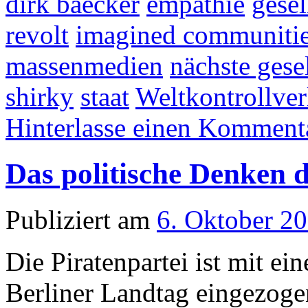
dirk baecker
empathie
gesel
revolt
imagined communiti
massenmedien
nächste gese
shirky
staat
Weltkontrollver
Hinterlasse einen Komment
Das politische Denken d
Publiziert am
6. Oktober 2
Die Piratenpartei ist mit ei
Berliner Landtag eingezogen