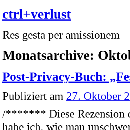
ctrl+verlust
Res gesta per amissionem
Monatsarchive:
Okto
Post-Privacy-Buch: „Fes
Publiziert am
27. Oktober 
/******* Diese Rezensio
habe ich, wie man unschwer