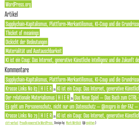
WordPress.org
Artikel
Supplychain-Kapitalismus, Plattform-Merkantilismus, KI-Coup und die Grundriss
Thicket of meanings
Dickicht der Bedeutungen
Materialität und Austauschbarkeit
KI ist ein Coup: Das Internet, generative Künstliche Intelligenz und die Zukunft 
Kommentare
Supplychain-Kapitalismus, Plattform-Merkantilismus, KI-Coup und die Grundrisse
Krasse Links No 83 | H I E R
KI ist ein Coup: Das Internet, generative Künstlic
zu
Der relationale Materialismus | H I E R
Das Neue Spiel – Das Buch zum CTRL-
zu
Es geht um Personenschutz, nicht nur um Datenschutz – @mspro in der FAZ – S
Krasse Links No 79 | H I E R
KI ist ein Coup: Das Internet, generative Künstlic
zu
ctrl+verlust
Proudly powered by WordPress.
Design by:
Mark Wirblich
(@
mightym
)