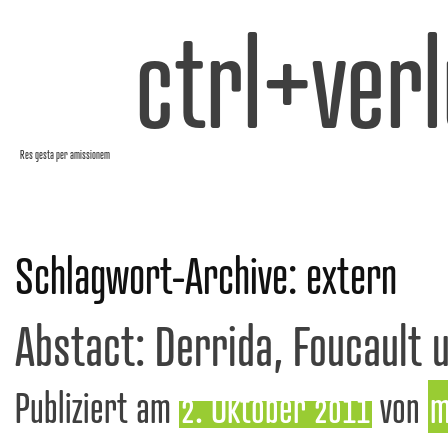
ctrl+verl
Res gesta per amissionem
Schlagwort-Archive:
extern
Abstact: Derrida, Foucault 
Publiziert am
2. Oktober 2011
von
m