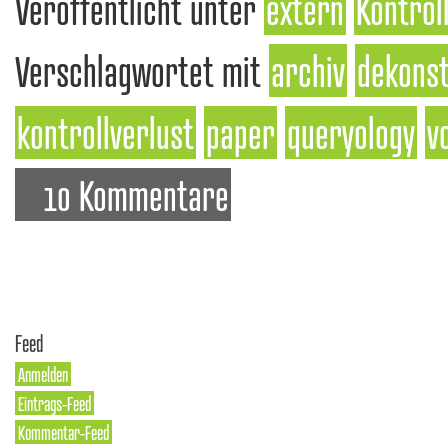
Veröffentlicht unter
extern
Kontrol
Verschlagwortet mit
archiv
dekonst
kontrollverlust
paper
queryology
v
10 Kommentare
Feed
Anmelden
Eintrags-Feed
Kommentar-Feed