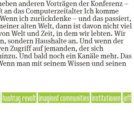
, neben anderen Vorträgen der Konferenz –
aft an das Computerzeitalter Ich komme
 Wenn ich zurückdenke – und das passiert,
einer alten Welt, dann ist davon nicht viel
on Welt und Zeit, in dem wir lebten. Wir
chen, sondern Haushalte an. Und wenn der
en Zugriff auf jemanden, der sich
hinzu. Und bald noch ein Kanäle mehr. Das
. Wenn man mit seinem Wissen und seinen
hashtag revolt
imagined communities
institutionen
jeff