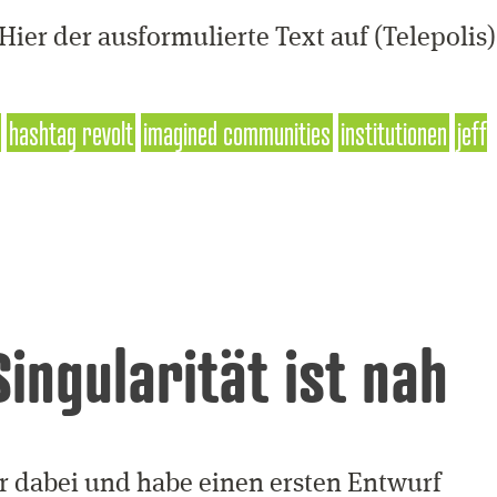
er der ausformulierte Text auf (Telepolis)
hashtag revolt
imagined communities
institutionen
jeff
ingularität ist nah
r dabei und habe einen ersten Entwurf