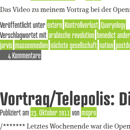
Das Video zu meinem Vortrag bei der Openmi
Veröffentlicht unter
extern
Kontrollverlust
Queryology
Verschlagwortet mit
arabische revolution
benedict ande
jarvis
massenmedien
nächste gesellschaft
nation
postd
4 Kommentare
Vortrag/Telepolis: Di
Publiziert am
23. Oktober 2011
von
mspro
/******* Letztes Wochenende war die Open