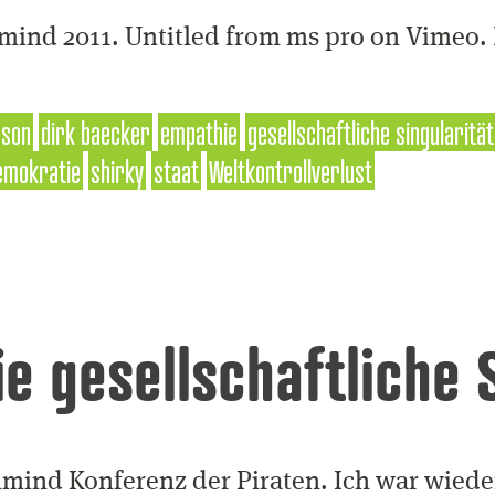
nd 2011. Untitled from ms pro on Vimeo. Hi
rson
dirk baecker
empathie
gesellschaftliche singularität
emokratie
shirky
staat
Weltkontrollverlust
e gesellschaftliche S
mind Konferenz der Piraten. Ich war wiede