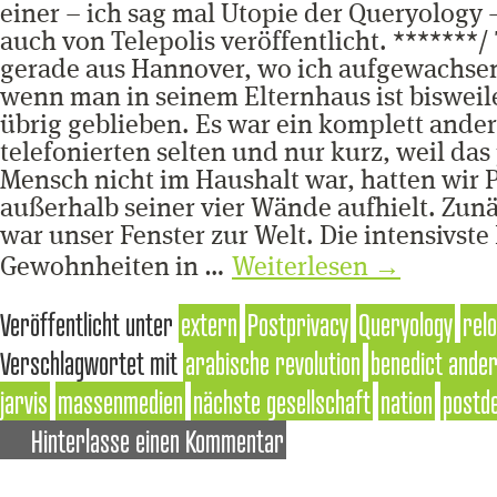
einer – ich sag mal Utopie der Queryology
auch von Telepolis veröffentlicht. ******
gerade aus Hannover, wo ich aufgewachsen
wenn man in seinem Elternhaus ist bisweile
übrig geblieben. Es war ein komplett ander
telefonierten selten und nur kurz, weil da
Mensch nicht im Haushalt war, hatten wir 
außerhalb seiner vier Wände aufhielt. Zun
war unser Fenster zur Welt. Die intensiv
Gewohnheiten in …
Weiterlesen
→
Veröffentlicht unter
extern
Postprivacy
Queryology
rel
Verschlagwortet mit
arabische revolution
benedict ande
jarvis
massenmedien
nächste gesellschaft
nation
postd
Hinterlasse einen Kommentar