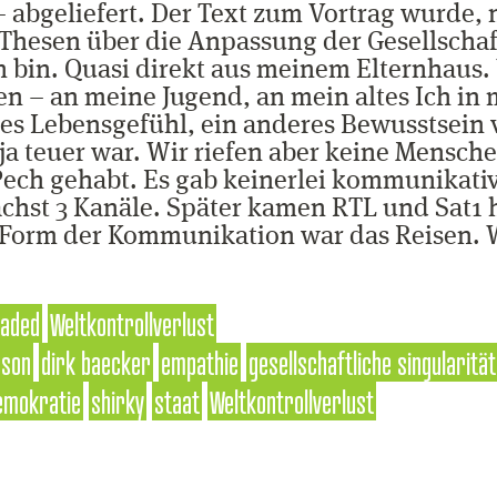
 – abgeliefert. Der Text zum Vortrag wurde
*/ Thesen über die Anpassung der Gesellsch
 bin. Quasi direkt aus meinem Elternhaus.
n – an meine Jugend, an mein altes Ich in m
es Lebensgefühl, ein anderes Bewusstsein v
s ja teuer war. Wir riefen aber keine Mens
Pech gehabt. Es gab keinerlei kommunikativ
ächst 3 Kanäle. Später kamen RTL und Sat1 
ste Form der Kommunikation war das Reisen
oaded
Weltkontrollverlust
rson
dirk baecker
empathie
gesellschaftliche singularität
emokratie
shirky
staat
Weltkontrollverlust