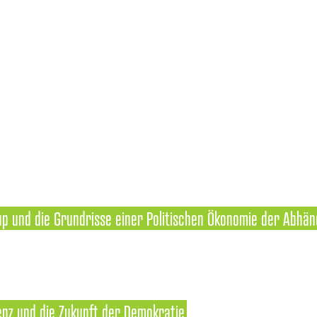
up und die Grundrisse einer Politischen Ökonomie der Abhän
igenz und die Zukunft der Demokratie