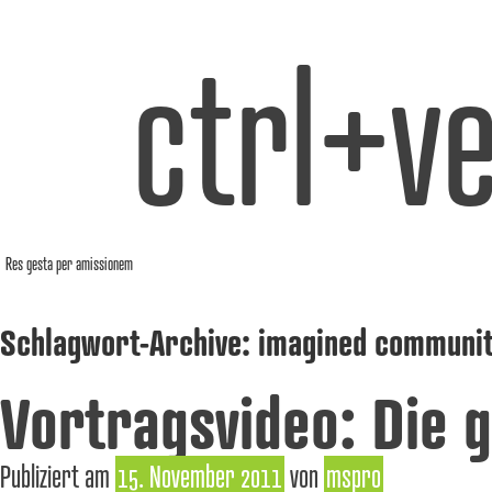
ctrl+ve
Res gesta per amissionem
Schlagwort-Archive:
imagined communit
Vortragsvideo: Die g
Publiziert am
15. November 2011
von
mspro