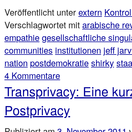
Veröffentlicht unter
extern
Kontrol
Verschlagwortet mit
arabische re
empathie
gesellschaftliche singula
communities
institutionen
jeff jarv
nation
postdemokratie
shirky
staa
4 Kommentare
Transprivacy: Eine ku
Postprivacy
Publiziert am
3. November 2011