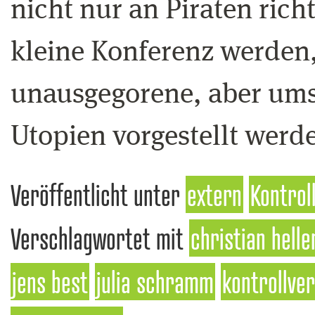
nicht nur an Piraten rich
kleine Konferenz werden,
unausgegorene, aber umso
Utopien vorgestellt werd
Veröffentlicht unter
extern
Kontrol
Verschlagwortet mit
christian helle
jens best
julia schramm
kontrollver