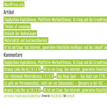
WordPress.org
Artikel
Supplychain-Kapitalismus, Plattform-Merkantilismus, KI-Coup und die Grundriss
Thicket of meanings
Dickicht der Bedeutungen
Materialität und Austauschbarkeit
KI ist ein Coup: Das Internet, generative Künstliche Intelligenz und die Zukunft 
Kommentare
Supplychain-Kapitalismus, Plattform-Merkantilismus, KI-Coup und die Grundrisse
Krasse Links No 83 | H I E R
KI ist ein Coup: Das Internet, generative Künstlic
zu
Der relationale Materialismus | H I E R
Das Neue Spiel – Das Buch zum CTRL-
zu
Es geht um Personenschutz, nicht nur um Datenschutz – @mspro in der FAZ – S
Krasse Links No 79 | H I E R
KI ist ein Coup: Das Internet, generative Künstlic
zu
ctrl+verlust
Proudly powered by WordPress.
Design by:
Mark Wirblich
(@
mightym
)