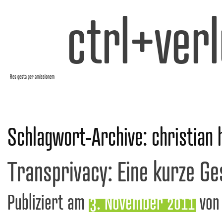
ctrl+verl
Res gesta per amissionem
Schlagwort-Archive:
christian 
Transprivacy: Eine kurze Ge
Publiziert am
3. November 2011
von