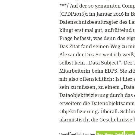
***/ Auf der so genannten Comp
(CPDP2016)1 im Januar 2016 in B
Datenschutzbeauftragter des La
klingt erst mal gut, aufrüttelnd
Frage befasst, was denn das eige
Das Zitat fand seinen Weg zu mi
Alexander Dix. So weit ich weiß, 
selbst kein „Data Subject“. Der
Mitarbeiterin beim EDPS. Sie zit
mir also offensichtlich: Ist hi
sein zu müssen, zu einem „Data
Dataobjektivizierung durch das d
erweitere die Datenobjektsamml
Objektifizierung. Überall. Schli
alarmistisch, die Geschehnisse
Veröffentlicht unter
Das Neue Spiel
Kontr