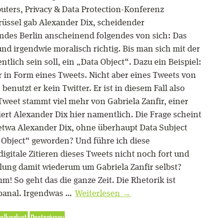
uters, Privacy & Data Protection-Konferenz
rüssel gab Alexander Dix, scheidender
ndes Berlin anscheinend folgendes von sich: Das
 und irgendwie moralisch richtig. Bis man sich mit der
ntlich sein soll, ein „Data Object“. Dazu ein Beispiel:
r in Form eines Tweets. Nicht aber eines Tweets von
benutzt er kein Twitter. Er ist in diesem Fall also
 Tweet stammt viel mehr von Gabriela Zanfir, einer
iert Alexander Dix hier namentlich. Die Frage scheint
er etwa Alexander Dix, ohne überhaupt Data Subject
 Object“ geworden? Und führe ich diese
igitale Zitieren dieses Tweets nicht noch fort und
ung damit wiederum um Gabriela Zanfir selbst?
mm! So geht das die ganze Zeit. Die Rhetorik ist
 banal. Irgendwas …
Weiterlesen
→
ollverlust
Postprivacy