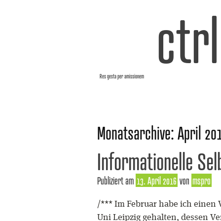
ctr
Res gesta per amissionem
Monatsarchive:
April 20
Informationelle Se
Publiziert am
13. April 2016
von
mspro
/*** Im Februar habe ich einen 
Uni Leipzig gehalten, dessen Ver