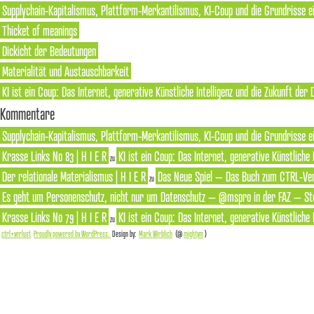
Supplychain-Kapitalismus, Plattform-Merkantilismus, KI-Coup und die Grundrisse e
Thicket of meanings
Dickicht der Bedeutungen
Materialität und Austauschbarkeit
KI ist ein Coup: Das Internet, generative Künstliche Intelligenz und die Zukunft der
Kommentare
Supplychain-Kapitalismus, Plattform-Merkantilismus, KI-Coup und die Grundrisse ei
Krasse Links No 83 | H I E R
KI ist ein Coup: Das Internet, generative Künstliche
zu
Der relationale Materialismus | H I E R
Das Neue Spiel – Das Buch zum CTRL-Ver
zu
Es geht um Personenschutz, nicht nur um Datenschutz – @mspro in der FAZ – Ste
Krasse Links No 79 | H I E R
KI ist ein Coup: Das Internet, generative Künstliche
zu
ctrl+verlust
Proudly powered by WordPress.
Design by:
Mark Wirblich
(@
mightym
)