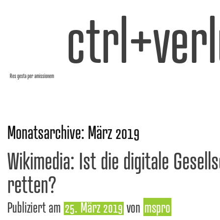
ctrl+verl
Res gesta per amissionem
Monatsarchive:
März 2019
Wikimedia: Ist die digitale Gesell
retten?
Publiziert am
25. März 2019
von
mspro