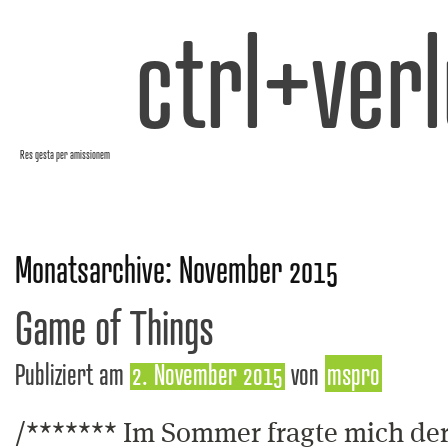
ctrl+verl
Res gesta per amissionem
Monatsarchive:
November 2015
Game of Things
Publiziert am
2. November 2015
von
mspro
/******* Im Sommer fragte mich der