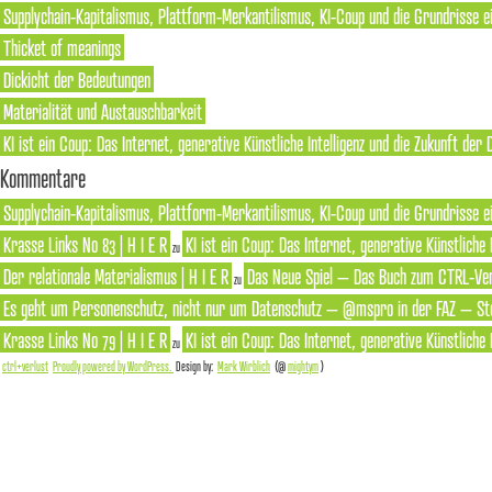
Supplychain-Kapitalismus, Plattform-Merkantilismus, KI-Coup und die Grundrisse e
Thicket of meanings
Dickicht der Bedeutungen
Materialität und Austauschbarkeit
KI ist ein Coup: Das Internet, generative Künstliche Intelligenz und die Zukunft der
Kommentare
Supplychain-Kapitalismus, Plattform-Merkantilismus, KI-Coup und die Grundrisse ei
Krasse Links No 83 | H I E R
KI ist ein Coup: Das Internet, generative Künstliche
zu
Der relationale Materialismus | H I E R
Das Neue Spiel – Das Buch zum CTRL-Ver
zu
Es geht um Personenschutz, nicht nur um Datenschutz – @mspro in der FAZ – Ste
Krasse Links No 79 | H I E R
KI ist ein Coup: Das Internet, generative Künstliche
zu
ctrl+verlust
Proudly powered by WordPress.
Design by:
Mark Wirblich
(@
mightym
)