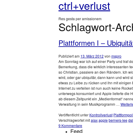
ctrl+verlust
Res gesta per amissionem
Schlagwort-Arc
Plattformen I – Ubiquitä
Publiziert am
13. März 2012
von
mspro
Am Sonntag war ich auf einer Party und traf do
Bemerkung, dass die wirklich interessanten te
so Christian, passiere an den Rändern. Ich 
wird, oder gar ubiquitär, dann kann und wird s
etwas zu Leibe zu rücken und ihn mit einigen 
Internet zu verteilen ist nun auch keine Rock
unterwegs konsumiert und Apple lieferte die 
ab diesem Zeitpunkt ein „Medienformat“ nenne
Verwaltung in sein Musikprogramm …
Weiter
Veröffentlicht unter
Kontrollverlust
Plattformpoli
Verschlagwortet mit
ajax
apple
berners-lee
dsl
9 Kommentare
Feed