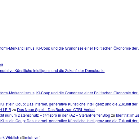
tform-Merkantilismus, KI-Coup und die Grundrisse einer Politischen Ökonomie der
it
generative Künstliche Intelligenz und die Zukunft der Demokratie
tform-Merkantilismus, KI-Coup und die Grundrisse einer Politischen Ökonomie der A
u
KI ist ein Coup: Das Internet, generative Künstliche Intelligenz und die Zukunft de
H I E R
zu
Das Neue Spiel – Das Buch zum CTRL-Verlust
ht nur um Datenschutz – @mspro in der FAZ – StefanPfeiffer.Blog
zu
Identität im Z
u
KI ist ein Coup: Das Internet, generative Künstliche Intelligenz und die Zukunft de
rk Wirblich
(@
mightym
)