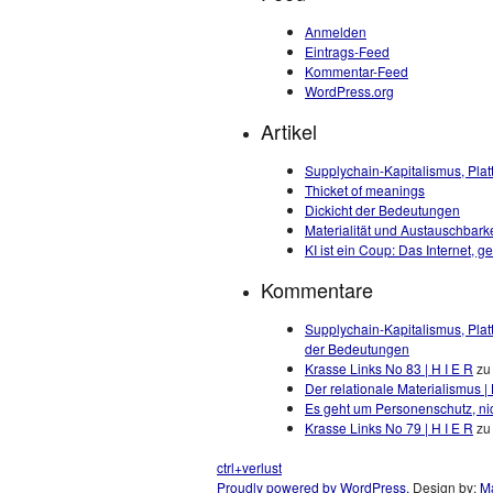
Anmelden
Eintrags-Feed
Kommentar-Feed
WordPress.org
Artikel
Supplychain-Kapitalismus, Plat
Thicket of meanings
Dickicht der Bedeutungen
Materialität und Austauschbarke
KI ist ein Coup: Das Internet, 
Kommentare
Supplychain-Kapitalismus, Plat
der Bedeutungen
Krasse Links No 83 | H I E R
z
Der relationale Materialismus | 
Es geht um Personenschutz, nic
Krasse Links No 79 | H I E R
z
ctrl+verlust
Proudly powered by WordPress.
Design by:
Ma