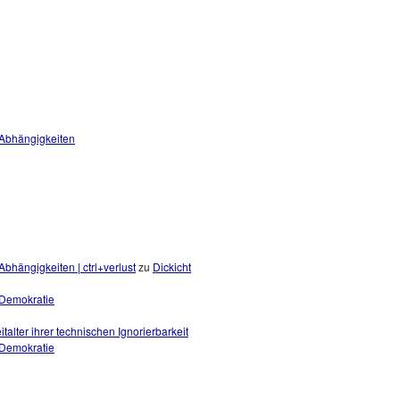
 Abhängigkeiten
bhängigkeiten | ctrl+verlust
zu
Dickicht
r Demokratie
eitalter ihrer technischen Ignorierbarkeit
r Demokratie