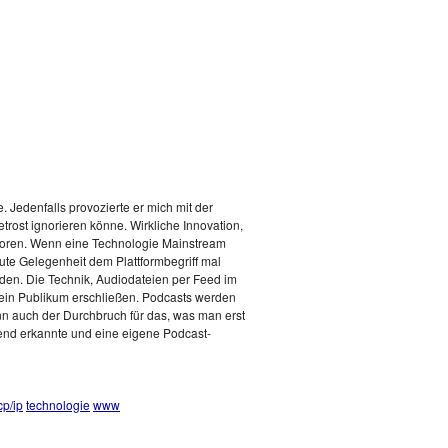
. Jedenfalls provozierte er mich mit der
rost ignorieren könne. Wirkliche Innovation,
boren. Wenn eine Technologie Mainstream
gute Gelegenheit dem Plattformbegriff mal
nden. Die Technik, Audiodateien per Feed im
n ein Publikum erschließen. Podcasts werden
nn auch der Durchbruch für das, was man erst
rend erkannte und eine eigene Podcast-
cp/ip
technologie
www