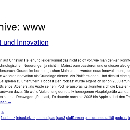
hive:
www
t und Innovation
rt auf Christian Heller und leider kommt das nicht so oft vor, wie man denken könnte
chnologischen Neuerungen ja nicht im Mainstream passieren und er diesen also get
widersprach. Gerade im technologischen Mainstream werden neue Innovationen ge
ie weiterer Innovation als Grundlage dienen. Als Plattform eben. Und dies ist eine 
Beispielen zu unterfüttern. Podcast Der Podcast wurde eigentlich schon 2000 erfu
etScience. Aber erst als Apple seinen iPod herausbrachte, konnten sich die Dateie
Hardware dazu. Die weite Verbreitung der relativ homogenen Abspielgeräte war da
n konnte. Deswegen: „Podcast„. Es dauerte noch bis 2005 bis Apple selbst den T
lesen
→
tik
facebook
infrasturktur
internet
ipad
ipad3
plattformen
plattformneutralität
podcast
t