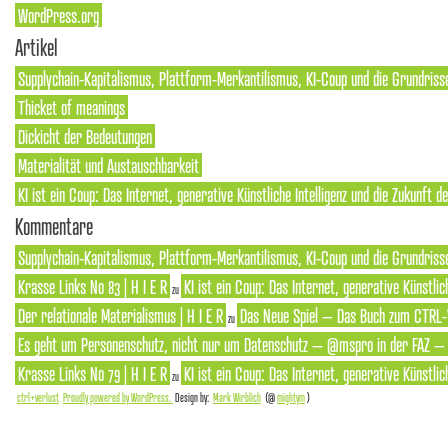
WordPress.org
Artikel
Supplychain-Kapitalismus, Plattform-Merkantilismus, KI-Coup und die Grundriss
Thicket of meanings
Dickicht der Bedeutungen
Materialität und Austauschbarkeit
KI ist ein Coup: Das Internet, generative Künstliche Intelligenz und die Zukunft 
Kommentare
Supplychain-Kapitalismus, Plattform-Merkantilismus, KI-Coup und die Grundrisse
Krasse Links No 83 | H I E R
KI ist ein Coup: Das Internet, generative Künstlic
zu
Der relationale Materialismus | H I E R
Das Neue Spiel – Das Buch zum CTRL-
zu
Es geht um Personenschutz, nicht nur um Datenschutz – @mspro in der FAZ – S
Krasse Links No 79 | H I E R
KI ist ein Coup: Das Internet, generative Künstlic
zu
ctrl+verlust
Proudly powered by WordPress.
Design by:
Mark Wirblich
(@
mightym
)