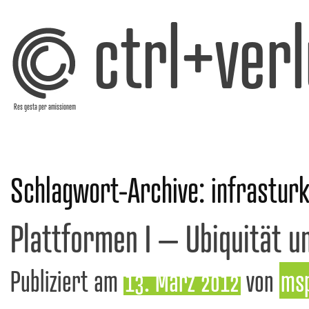
ctrl+verl
Res gesta per amissionem
Schlagwort-Archive:
infrastur
Plattformen I – Ubiquität u
Publiziert am
13. März 2012
von
ms