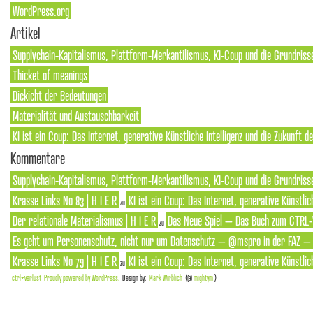
WordPress.org
Artikel
Supplychain-Kapitalismus, Plattform-Merkantilismus, KI-Coup und die Grundriss
Thicket of meanings
Dickicht der Bedeutungen
Materialität und Austauschbarkeit
KI ist ein Coup: Das Internet, generative Künstliche Intelligenz und die Zukunft 
Kommentare
Supplychain-Kapitalismus, Plattform-Merkantilismus, KI-Coup und die Grundrisse
Krasse Links No 83 | H I E R
KI ist ein Coup: Das Internet, generative Künstlic
zu
Der relationale Materialismus | H I E R
Das Neue Spiel – Das Buch zum CTRL-
zu
Es geht um Personenschutz, nicht nur um Datenschutz – @mspro in der FAZ – S
Krasse Links No 79 | H I E R
KI ist ein Coup: Das Internet, generative Künstlic
zu
ctrl+verlust
Proudly powered by WordPress.
Design by:
Mark Wirblich
(@
mightym
)