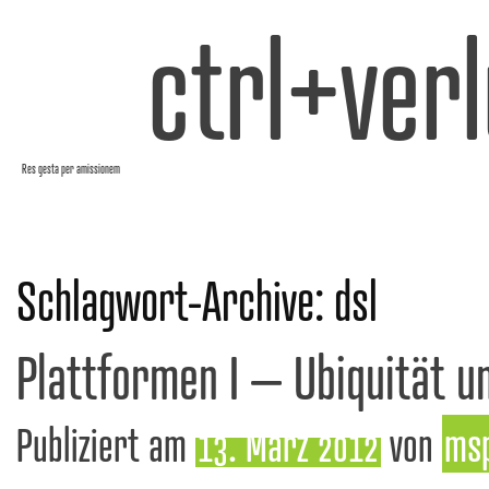
ctrl+verl
Res gesta per amissionem
Schlagwort-Archive:
dsl
Plattformen I – Ubiquität u
Publiziert am
13. März 2012
von
ms