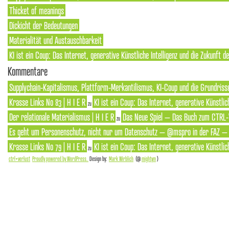
Thicket of meanings
Dickicht der Bedeutungen
Materialität und Austauschbarkeit
KI ist ein Coup: Das Internet, generative Künstliche Intelligenz und die Zukunft 
Kommentare
Supplychain-Kapitalismus, Plattform-Merkantilismus, KI-Coup und die Grundrisse
Krasse Links No 83 | H I E R
KI ist ein Coup: Das Internet, generative Künstlic
zu
Der relationale Materialismus | H I E R
Das Neue Spiel – Das Buch zum CTRL-
zu
Es geht um Personenschutz, nicht nur um Datenschutz – @mspro in der FAZ – S
Krasse Links No 79 | H I E R
KI ist ein Coup: Das Internet, generative Künstlic
zu
ctrl+verlust
Proudly powered by WordPress.
Design by:
Mark Wirblich
(@
mightym
)