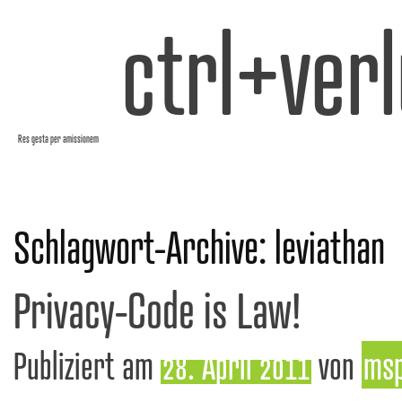
ctrl+verl
Res gesta per amissionem
Schlagwort-Archive:
leviathan
Privacy-Code is Law!
Publiziert am
28. April 2011
von
ms