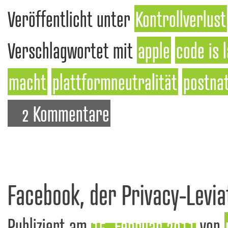
Veröffentlicht unter
Kontrollverlust
Verschlagwortet mit
apple
code is 
macht
plattformneutralität
postna
2 Kommentare
Facebook, der Privacy-Levia
Publiziert am
15. Februar 2011
von