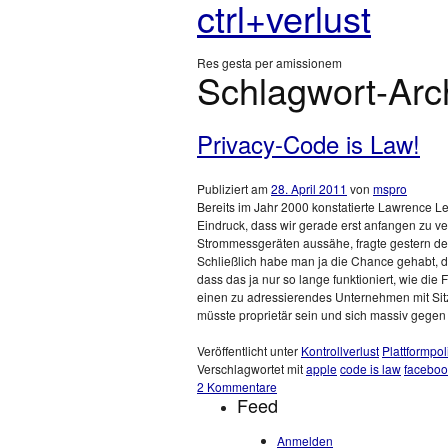
ctrl+verlust
Res gesta per amissionem
Schlagwort-Arc
Privacy-Code is Law!
Publiziert am
28. April 2011
von
mspro
Bereits im Jahr 2000 konstatierte Lawrence Le
Eindruck, dass wir gerade erst anfangen zu ve
Strommessgeräten aussähe, fragte gestern de
Schließlich habe man ja die Chance gehabt, d
dass das ja nur so lange funktioniert, wie d
einen zu adressierendes Unternehmen mit Sitz 
müsste proprietär sein und sich massiv gegen 
Veröffentlicht unter
Kontrollverlust
Plattformpoli
Verschlagwortet mit
apple
code is law
faceboo
2 Kommentare
Feed
Anmelden