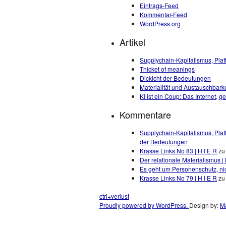
Eintrags-Feed
Kommentar-Feed
WordPress.org
Artikel
Supplychain-Kapitalismus, Plat
Thicket of meanings
Dickicht der Bedeutungen
Materialität und Austauschbarke
KI ist ein Coup: Das Internet, 
Kommentare
Supplychain-Kapitalismus, Plat
der Bedeutungen
Krasse Links No 83 | H I E R
z
Der relationale Materialismus | 
Es geht um Personenschutz, nic
Krasse Links No 79 | H I E R
z
ctrl+verlust
Proudly powered by WordPress.
Design by:
Ma