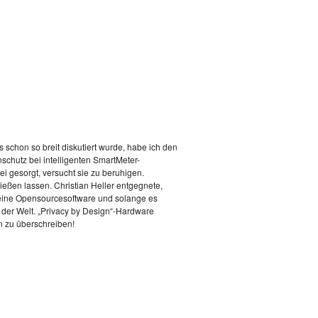
 schon so breit diskutiert wurde, habe ich den
schutz bei intelligenten SmartMeter-
 gesorgt, versucht sie zu beruhigen.
eßen lassen. Christian Heller entgegnete,
r eine Opensourcesoftware und solange es
f der Welt. „Privacy by Design“-Hardware
n zu überschreiben!