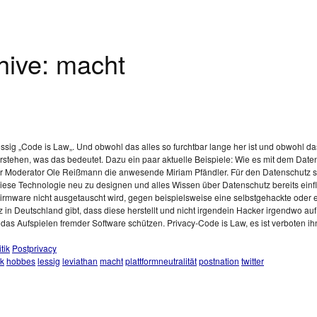
hive:
macht
ssig „Code is Law„. Und obwohl das alles so furchtbar lange her ist und obwohl das
rstehen, was das bedeutet. Dazu ein paar aktuelle Beispiele: Wie es mit dem Daten
r Moderator Ole Reißmann die anwesende Miriam Pfändler. Für den Datenschutz sei
iese Technologie neu zu designen und alles Wissen über Datenschutz bereits einfli
ie Firmware nicht ausgetauscht wird, gegen beispielsweise eine selbstgehackte ode
in Deutschland gibt, dass diese herstellt und nicht irgendein Hacker irgendwo au
das Aufspielen fremder Software schützen. Privacy-Code is Law, es ist verboten ih
tik
Postprivacy
k
hobbes
lessig
leviathan
macht
plattformneutralität
postnation
twitter