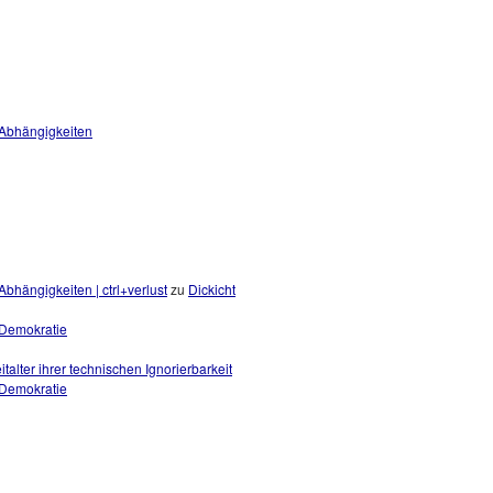
 Abhängigkeiten
bhängigkeiten | ctrl+verlust
zu
Dickicht
r Demokratie
eitalter ihrer technischen Ignorierbarkeit
r Demokratie