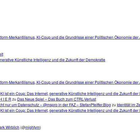
tform-Merkantilismus, KI-Coup und die Grundrisse einer Politischen Ökonomie der
it
generative Künstliche Intelligenz und die Zukunft der Demokratie
tform-Merkantilismus, KI-Coup und die Grundrisse einer Politischen Ökonomie der A
u
KI ist ein Coup: Das Internet, generative Künstliche Intelligenz und die Zukunft de
H I E R
zu
Das Neue Spiel – Das Buch zum CTRL-Verlust
ht nur um Datenschutz – @mspro in der FAZ – StefanPfeiffer.Blog
zu
Identität im Z
u
KI ist ein Coup: Das Internet, generative Künstliche Intelligenz und die Zukunft de
rk Wirblich
(@
mightym
)