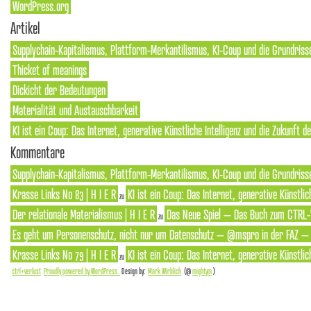
WordPress.org
Artikel
Supplychain-Kapitalismus, Plattform-Merkantilismus, KI-Coup und die Grundriss
Thicket of meanings
Dickicht der Bedeutungen
Materialität und Austauschbarkeit
KI ist ein Coup: Das Internet, generative Künstliche Intelligenz und die Zukunft 
Kommentare
Supplychain-Kapitalismus, Plattform-Merkantilismus, KI-Coup und die Grundrisse
Krasse Links No 83 | H I E R
KI ist ein Coup: Das Internet, generative Künstlic
zu
Der relationale Materialismus | H I E R
Das Neue Spiel – Das Buch zum CTRL-
zu
Es geht um Personenschutz, nicht nur um Datenschutz – @mspro in der FAZ – S
Krasse Links No 79 | H I E R
KI ist ein Coup: Das Internet, generative Künstlic
zu
ctrl+verlust
Proudly powered by WordPress.
Design by:
Mark Wirblich
(@
mightym
)