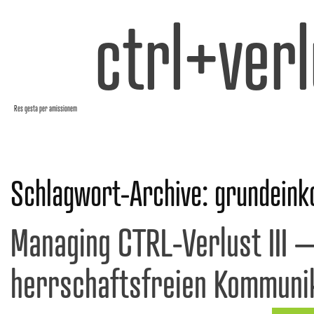
ctrl+verl
Res gesta per amissionem
Schlagwort-Archive:
grundein
Managing CTRL-Verlust III –
herrschaftsfreien Kommuni