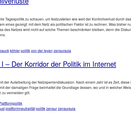
llverluste
ktuelle Tagespolitik zu schauen, um festzustellen wie weit der Kontrollverlust durch
em eines gezeigt: mit dem Netz als politischen Faktor ist zu rechnen. Was bisher nur
luss des Netzes wird nicht auf solche Themen beschränken bleiben, denn die Diskurse
ns.
gauck
köhler
politik
von der leyen
zensursula
– Der Korridor der Politik im Internet
 mit der Aufarbeitung der Netzsperrendiskussion. Nach einem Jahr ist es Zeit, die
mit der damaligen Frage beinhaltet die Grundlage dessen, wo und in welcher Weise d
 zu vermeiden gilt.
Plattformpolitik
ust
plattformneutralität
politik
zensur
zensursula