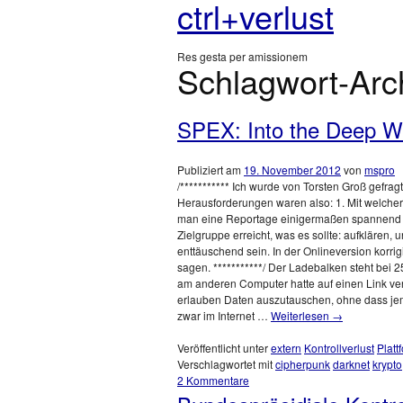
ctrl+verlust
Res gesta per amissionem
Schlagwort-Arc
SPEX: Into the Deep W
Publiziert am
19. November 2012
von
mspro
/*********** Ich wurde von Torsten Groß gefragt
Herausforderungen waren also: 1. Mit welcher
man eine Reportage einigermaßen spannend erz
Zielgruppe erreicht, was es sollte: aufklären, 
enttäuschend sein. In der Onlineversion korrig
sagen. ***********/ Der Ladebalken steht bei 2
am anderen Computer hatte auf einen Link ver
erlauben Daten auszutauschen, ohne dass jem
zwar im Internet …
Weiterlesen
→
Veröffentlicht unter
extern
Kontrollverlust
Platt
Verschlagwortet mit
cipherpunk
darknet
krypto
2 Kommentare