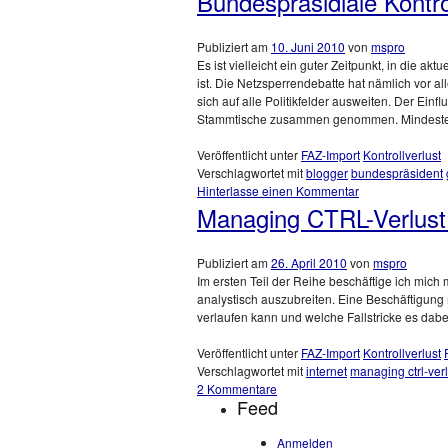
Bundespräsidiale Kontro
Publiziert am
10. Juni 2010
von
mspro
Es ist vielleicht ein guter Zeitpunkt, in die a
ist. Die Netzsperrendebatte hat nämlich vor all
sich auf alle Politikfelder ausweiten. Der Einf
Stammtische zusammen genommen. Mindeste
Veröffentlicht unter
FAZ-Import
Kontrollverlust
Verschlagwortet mit
blogger
bundespräsident
Hinterlasse einen Kommentar
Managing CTRL-Verlust I 
Publiziert am
26. April 2010
von
mspro
Im ersten Teil der Reihe beschäftige ich mich
analystisch auszubreiten. Eine Beschäftigung 
verlaufen kann und welche Fallstricke es dabei
Veröffentlicht unter
FAZ-Import
Kontrollverlust
Verschlagwortet mit
internet
managing ctrl-verl
2 Kommentare
Feed
Anmelden