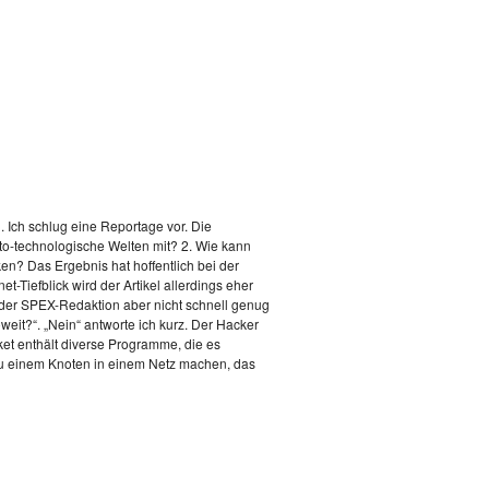
h. Ich schlug eine Reportage vor. Die
pto-technologische Welten mit? 2. Wie kann
n? Das Ergebnis hat hoffentlich bei der
et-Tiefblick wird der Artikel allerdings eher
es der SPEX-Redaktion aber nicht schnell genug
weit?“. „Nein“ antworte ich kurz. Der Hacker
et enthält diverse Programme, die es
zu einem Knoten in einem Netz machen, das