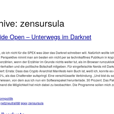
hive:
zensursula
ide Open – Unterwegs im Darknet
, ob ich nicht für die SPEX was über das Darknet schreiben will. Natürlich wollte ic
 Perspektive nimmt man am besten ein nicht per se technikaffines Publikum in kry
ählen, wenn der Erzähler im Grunde nichts weiter tut, als im Browser rumzuklicke
unterhalten und die politische Botschaft mitgeben. Für eingefleischte Nerds mit Darkn
iert: Errata: Dass das Crypto Anarchist Manifesto kein Buch ist, weiß ich, konnte 
5%, als das Chatfenster aufspringt. Eine verschlüsselte Verbindung. „Und bist du so
wiesen, von dem aus ich nun ein Softwarepaket herunterlade. 30 Prozent. Das Pak
and die Möglichkeit hat mich dabei zu beobachten. Die Programme sollen mich 
formpolitik
netzneutralität
spex
zensursula