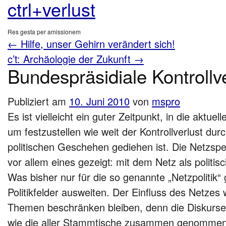
ctrl+verlust
Res gesta per amissionem
←
Hilfe, unser Gehirn verändert sich!
c’t: Archäologie der Zukunft
→
Bundespräsidiale Kontrollv
Publiziert am
10. Juni 2010
von
mspro
Es ist vielleicht ein guter Zeitpunkt, in die aktue
um festzustellen wie weit der Kontrollverlust dur
politischen Geschehen gediehen ist. Die Netzsp
vor allem eines gezeigt: mit dem Netz als politis
Was bisher nur für die so genannte „Netzpolitik“ g
Politikfelder ausweiten. Der Einfluss des Netzes 
Themen beschränken bleiben, denn die Diskurse i
wie die aller Stammtische zusammen genommen