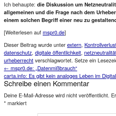
Ich behaupte:
die Diskussion um Netzneutrali
allgemeinen und die Frage nach dem Urheber
einem solchen Begriff einer neu zu gestaltend
[Weiterlesen auf
mspr0.de
]
Dieser Beitrag wurde unter
extern
,
Kontrollverlus
datenschutz
,
digitale öffentlichkeit
,
netzneutralitä
urheberrecht
verschlagwortet. Setze ein Leseze
←
mspr0.de: „Datenmißbrauch“
carta.info: Es gibt kein analoges Leben im Digita
Schreibe einen Kommentar
Deine E-Mail-Adresse wird nicht veröffentlicht.
Er
*
markiert