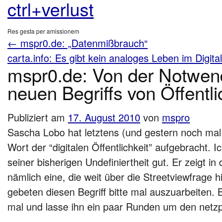
ctrl+verlust
Res gesta per amissionem
←
mspr0.de: „Datenmißbrauch“
carta.info: Es gibt kein analoges Leben im Digita
mspr0.de: Von der Notwend
neuen Begriffs von Öffentli
Publiziert am
17. August 2010
von
mspro
Sascha Lobo hat letztens (und gestern noch ma
Wort der “digitalen Öffentlichkeit” aufgebracht. Ic
seiner bisherigen Undefiniertheit gut. Er zeigt in 
nämlich eine, die weit über die Streetviewfrage h
gebeten diesen Begriff bitte mal auszuarbeiten. B
mal und lasse ihn ein paar Runden um den netzpo