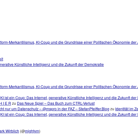
tform-Merkantilismus, KI-Coup und die Grundrisse einer Politischen Ökonomie der
it
generative Künstliche Intelligenz und die Zukunft der Demokratie
tform-Merkantilismus, KI-Coup und die Grundrisse einer Politischen Ökonomie der A
u
KI ist ein Coup: Das Internet, generative Künstliche Intelligenz und die Zukunft de
H I E R
zu
Das Neue Spiel – Das Buch zum CTRL-Verlust
ht nur um Datenschutz – @mspro in der FAZ – StefanPfeiffer.Blog
zu
Identität im Z
u
KI ist ein Coup: Das Internet, generative Künstliche Intelligenz und die Zukunft de
rk Wirblich
(@
mightym
)