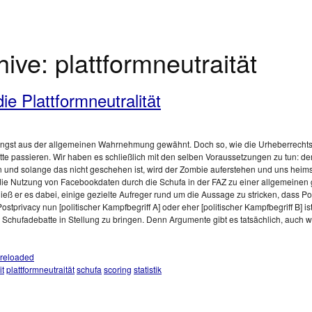
hive:
plattformneutraität
e Plattformneutralität
 längst aus der allgemeinen Wahrnehmung gewähnt. Doch so, wie die Urheberrechtsd
tte passieren. Wir haben es schließlich mit den selben Voraussetzungen zu tun: d
ten und solange das nicht geschehen ist, wird der Zombie auferstehen und uns hei
die Nutzung von Facebookdaten durch die Schufa in der FAZ zu einer allgemeinen g
eließ er es dabei, einige gezielte Aufreger rund um die Aussage zu stricken, dass P
stprivacy nun [politischer Kampfbegriff A] oder eher [politischer Kampfbegriff B] is
chufadebatte in Stellung zu bringen. Denn Argumente gibt es tatsächlich, auch w
reloaded
it
plattformneutraität
schufa
scoring
statistik