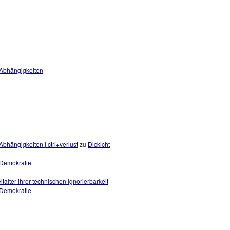
 Abhängigkeiten
bhängigkeiten | ctrl+verlust
zu
Dickicht
r Demokratie
eitalter ihrer technischen Ignorierbarkeit
r Demokratie