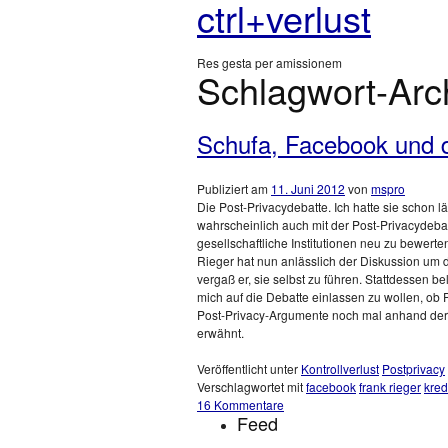
ctrl+verlust
Res gesta per amissionem
Schlagwort-Arc
Schufa, Facebook und di
Publiziert am
11. Juni 2012
von
mspro
Die Post-Privacydebatte. Ich hatte sie schon
wahrscheinlich auch mit der Post-Privacydeba
gesellschaftliche Institutionen neu zu bewer
Rieger hat nun anlässlich der Diskussion um 
vergaß er, sie selbst zu führen. Stattdessen b
mich auf die Debatte einlassen zu wollen, ob Po
Post-Privacy-Argumente noch mal anhand der S
erwähnt.
Veröffentlicht unter
Kontrollverlust
Postprivacy
Verschlagwortet mit
facebook
frank rieger
kred
16 Kommentare
Feed