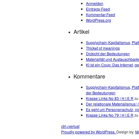
Anmelden
Eintrags-Feed
Kommentar-Feed
WordPress.org
Artikel
Supplychain-Kapitalismus, Plat
Thicket of meanings
Dickicht der Bedeutungen
Materialität und Austauschbarke
KI ist ein Coup: Das Internet, 
Kommentare
Supplychain-Kapitalismus, Plat
der Bedeutungen
Krasse Links No 83 | H I E R
z
Der relationale Materialismus | 
Es geht um Personenschutz, nic
Krasse Links No 79 | H I E R
z
ctrl+verlust
Proudly powered by WordPress.
Design by:
Ma