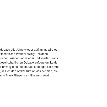
ebatte alle Jahre wieder aufflammt, wird es
er technische Wandel zwingt uns dazu,
msuchen, wieder und wieder und wieder. Frank
esellschaftlichen Debatte aufgerufen. Leider
ostprivacy eine neoliberale Ideologie sei. Ohne
t, will ich den Artikel zum Anlass nehmen, die
enn Frank Rieger sie mit keinem Wort