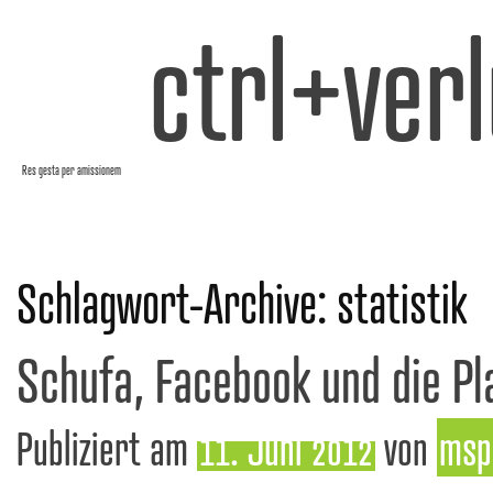
ctrl+verl
Res gesta per amissionem
Schlagwort-Archive:
statistik
Schufa, Facebook und die Pl
Publiziert am
11. Juni 2012
von
msp