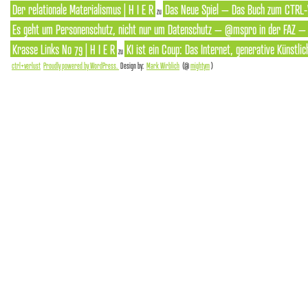
Der relationale Materialismus | H I E R
Das Neue Spiel – Das Buch zum CTRL-
zu
Es geht um Personenschutz, nicht nur um Datenschutz – @mspro in der FAZ – S
Krasse Links No 79 | H I E R
KI ist ein Coup: Das Internet, generative Künstlic
zu
ctrl+verlust
Proudly powered by WordPress.
Design by:
Mark Wirblich
(@
mightym
)