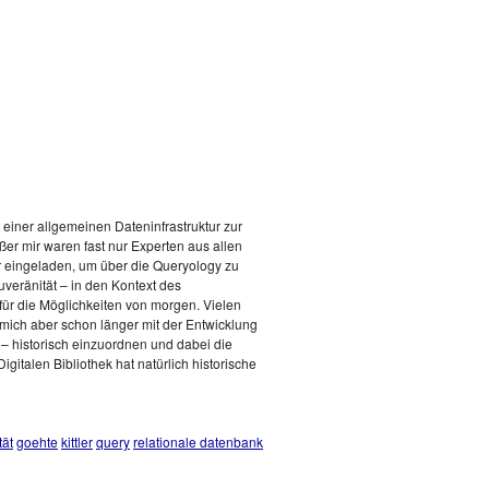
 einer allgemeinen Dateninfrastruktur zur
ßer mir waren fast nur Experten aus allen
r eingeladen, um über die Queryology zu
uveränität – in den Kontext des
 für die Möglichkeiten von morgen. Vielen
e mich aber schon länger mit der Entwicklung
 – historisch einzuordnen und dabei die
gitalen Bibliothek hat natürlich historische
tät
goehte
kittler
query
relationale datenbank