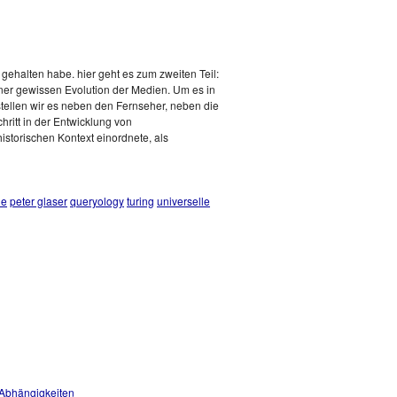
e gehalten habe. hier geht es zum zweiten Teil:
einer gewissen Evolution der Medien. Um es in
stellen wir es neben den Fernseher, neben die
hritt in der Entwicklung von
storischen Kontext einordnete, als
ie
peter glaser
queryology
turing
universelle
 Abhängigkeiten