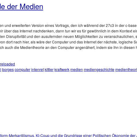
de der Medien
lichten und erweiterten Version eines Vortrags, den ich während der 27c3 in der c-bas
 wir über das Internet nachdenken, dann tun wir es für gewöhnlich in dem Kontext 
ellen Disruptivität und den ausufernden neuen Möglichkeiten zu veranschaulichen, 
on dort nach hier, als wäre der Computer und das Internet der nächste, logische Sc
 auch die Medientheorie an den Computer angenähert, indem sie ihn in diesen hi
reloaded
l
borges
computer
intenret
kittler
kraftwerk
medien
mediengeschichte
medientheor
tform-Merkantilismus, KI-Coup und die Grundrisse einer Politischen Ökonomie der