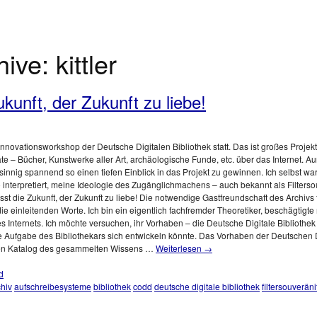
hive:
kittler
kunft, der Zukunft zu liebe!
nnovationsworkshop der Deutsche Digitalen Bibliothek statt. Das ist großes Projekt
e – Bücher, Kunstwerke aller Art, archäologische Funde, etc. über das Internet. Au
nig spannend so einen tiefen Einblick in das Projekt zu gewinnen. Ich selbst wa
 interpretiert, meine Ideologie des Zugänglichmachens – auch bekannt als Filterso
esst die Zukunft, der Zukunft zu liebe! Die notwendige Gastfreundschaft des Archivs
ie einleitenden Worte. Ich bin ein eigentlich fachfremder Theoretiker, beschägtigt
 Internets. Ich möchte versuchen, ihr Vorhaben – die Deutsche Digitale Bibliothek
ie Aufgabe des Bibliothekars sich entwickeln könnte. Das Vorhaben der Deutschen Di
inen Katalog des gesammelten Wissens …
Weiterlesen
→
d
chiv
aufschreibesysteme
bibliothek
codd
deutsche digitale bibliothek
filtersouveräni