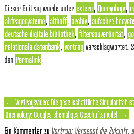
Dieser Beitrag wurde unter
extern
,
Queryology
,
r
abfragesysteme
,
althoff
,
archiv
,
aufschreibesyst
deutsche digitale bibliothek
,
filtersouveränität
,
go
relationale datenbank
,
vortrag
verschlagwortet. S
den
Permalink
.
←
Vortragsvideo: Die gesellschaftliche Singularität is
Queryology: Googles ehemaliges Geschäftsmodell
→
Ein Kommentar zu
Vortrag: Vergesst die Zukunft, d