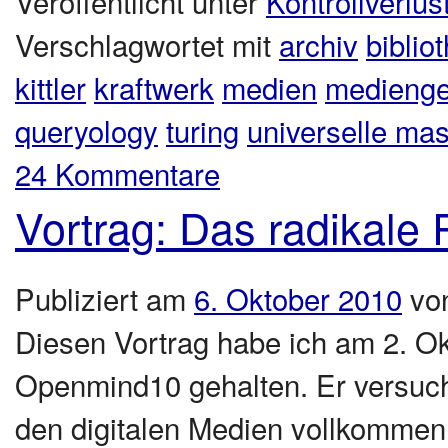
Veröffentlicht unter
Kontrollverlus
Verschlagwortet mit
archiv
biblio
kittler
kraftwerk
medien
medienge
queryology
turing
universelle ma
24 Kommentare
Vortrag: Das radikale
Publiziert am
6. Oktober 2010
vo
Diesen Vortrag habe ich am 2. O
Openmind10 gehalten. Er versucht
den digitalen Medien vollkommen