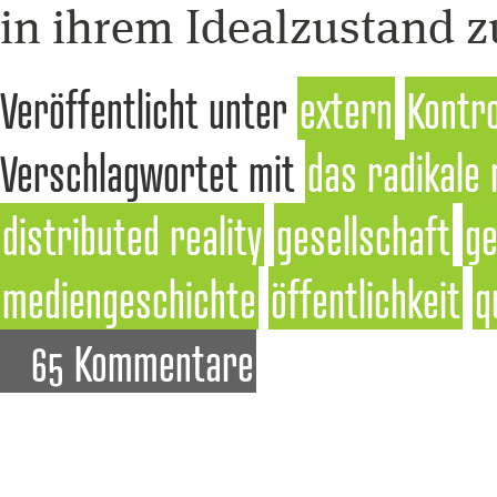
in ihrem Idealzustand zu
Veröffentlicht unter
extern
Kontro
Verschlagwortet mit
das radikale
distributed reality
gesellschaft
ge
mediengeschichte
öffentlichkeit
q
65 Kommentare