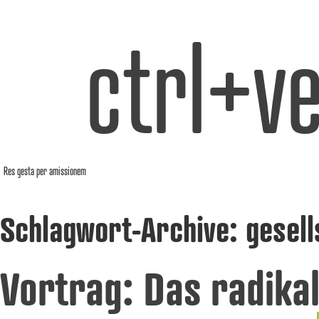
ctrl+ve
Res gesta per amissionem
Schlagwort-Archive:
gesell
Vortrag: Das radika