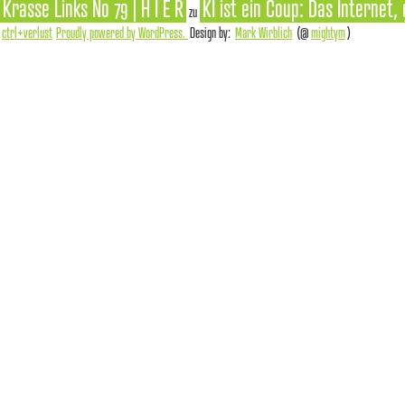
Krasse Links No 79 | H I E R
KI ist ein Coup: Das Internet,
zu
ctrl+verlust
Proudly powered by WordPress.
Design by:
Mark Wirblich
(@
mightym
)