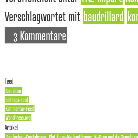
Verschlagwortet mit
baudrillard
ko
3 Kommentare
Feed
Anmelden
Eintrags-Feed
Kommentar-Feed
WordPress.org
Artikel
Supplychain-Kapitalismus, Plattform-Merkantilismus, KI-Coup und die Grundriss