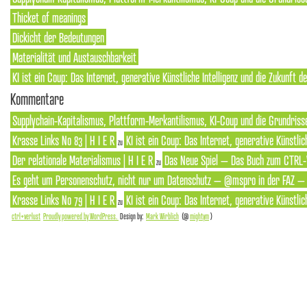
Thicket of meanings
Dickicht der Bedeutungen
Materialität und Austauschbarkeit
KI ist ein Coup: Das Internet, generative Künstliche Intelligenz und die Zukunft 
Kommentare
Supplychain-Kapitalismus, Plattform-Merkantilismus, KI-Coup und die Grundrisse
Krasse Links No 83 | H I E R
KI ist ein Coup: Das Internet, generative Künstlic
zu
Der relationale Materialismus | H I E R
Das Neue Spiel – Das Buch zum CTRL-
zu
Es geht um Personenschutz, nicht nur um Datenschutz – @mspro in der FAZ – S
Krasse Links No 79 | H I E R
KI ist ein Coup: Das Internet, generative Künstlic
zu
ctrl+verlust
Proudly powered by WordPress.
Design by:
Mark Wirblich
(@
mightym
)