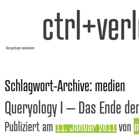
ctrl+verl
Res gesta per amissionem
Schlagwort-Archive:
medien
Queryology I – Das Ende de
Publiziert am
11. Januar 2011
von
m