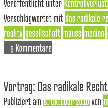
Veröffentlicht unter
Kontrollverlust
Verschlagwortet mit
das radikale r
reality
gesellschaft
mauss
medien
5 Kommentare
Vortrag: Das radikale Rech
Publiziert am
6. Oktober 2010
von
m