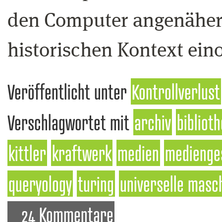
den Computer angenähert,
historischen Kontext ein
Veröffentlicht unter
Kontrollverlust
Verschlagwortet mit
archiv
bibliot
kittler
kraftwerk
medien
medienge
queryology
turing
universelle masc
24 Kommentare