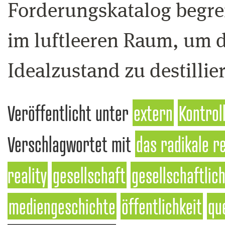
Forderungskatalog begreif
im luftleeren Raum, um d
Idealzustand zu destillie
Veröffentlicht unter
extern
Kontrol
Verschlagwortet mit
das radikale r
reality
gesellschaft
gesellschaftlic
mediengeschichte
öffentlichkeit
qu