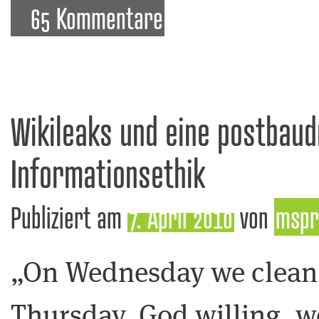
65 Kommentare
Wikileaks und eine postbaud
Informationsethik
Publiziert am
7. April 2010
von
mspr
„On Wednesday we clean
Thursday, God willing, w