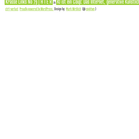
Krasse Links No 79 | H I E R
KI ist ein Coup: Das Internet, generative Künstlic
zu
ctrl+verlust
Proudly powered by WordPress.
Design by:
Mark Wirblich
(@
mightym
)