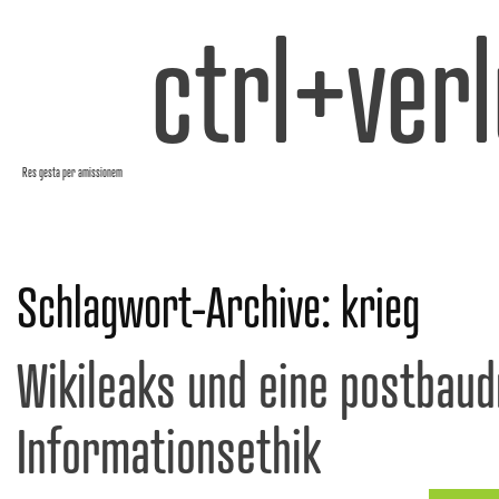
ctrl+verl
Res gesta per amissionem
Schlagwort-Archive:
krieg
Wikileaks und eine postbaud
Informationsethik