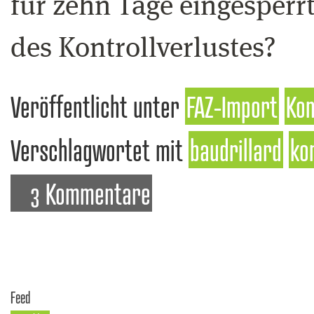
für zehn Tage eingesperrt
des Kontrollverlustes?
Veröffentlicht unter
FAZ-Import
Kon
Verschlagwortet mit
baudrillard
ko
3 Kommentare
Feed