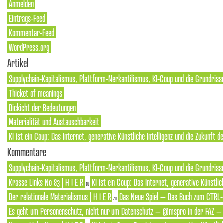
Anmelden
Eintrags-Feed
Kommentar-Feed
WordPress.org
Artikel
Supplychain-Kapitalismus, Plattform-Merkantilismus, KI-Coup und die Grundriss
Thicket of meanings
Dickicht der Bedeutungen
Materialität und Austauschbarkeit
KI ist ein Coup: Das Internet, generative Künstliche Intelligenz und die Zukunft 
Kommentare
Supplychain-Kapitalismus, Plattform-Merkantilismus, KI-Coup und die Grundrisse
Krasse Links No 83 | H I E R
KI ist ein Coup: Das Internet, generative Künstlic
zu
Der relationale Materialismus | H I E R
Das Neue Spiel – Das Buch zum CTRL-
zu
Es geht um Personenschutz, nicht nur um Datenschutz – @mspro in der FAZ – S