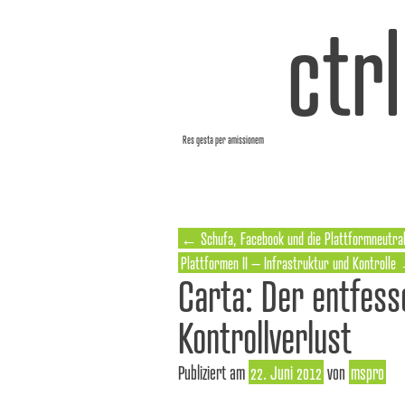
ctr
Res gesta per amissionem
←
Schufa, Facebook und die Plattformneutral
Plattformen II – Infrastruktur und Kontrolle
Carta: Der entfess
Kontrollverlust
Publiziert am
22. Juni 2012
von
mspro