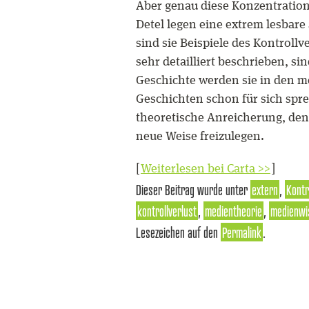
Aber genau diese Konzentration
Detel legen eine extrem lesbar
sind sie Beispiele des Kontrollv
sehr detailliert beschrieben, si
Geschichte werden sie in den m
Geschichten schon für sich spre
theoretische Anreicherung, den
neue Weise freizulegen.
[
Weiterlesen bei Carta >>
]
Dieser Beitrag wurde unter
extern
,
Kontr
kontrollverlust
,
medientheorie
,
medienwi
Lesezeichen auf den
Permalink
.