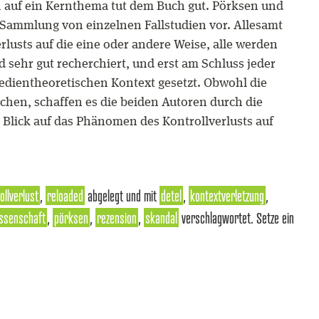
 auf ein Kernthema tut dem Buch gut. Pörksen und
e Sammlung von einzelnen Fallstudien vor. Allesamt
erlusts auf die eine oder andere Weise, alle werden
nd sehr gut recherchiert, und erst am Schluss jeder
edientheoretischen Kontext gesetzt. Obwohl die
chen, schaffen es die beiden Autoren durch die
 Blick auf das Phänomen des Kontrollverlusts auf
ollverlust
,
reloaded
abgelegt und mit
detel
,
kontextverletzung
,
ssenschaft
,
pörksen
,
rezension
,
skandal
verschlagwortet. Setze ein