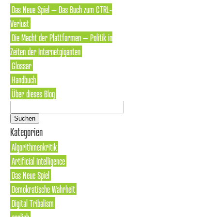
Das Neue Spiel – Das Buch zum CTRL-
Verlust
Die Macht der Plattformen – Politik in
Zeiten der Internetgiganten
Glossar
Handbuch
Über dieses Blog
Suchen
nach:
Kategorien
Algorithmenkritik
Artificial Intelligence
Das Neue Spiel
Demokratische Wahrheit
Digital Tribalism