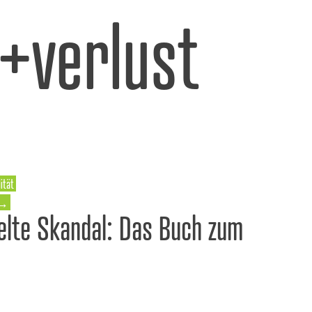
l+verlust
ität
→
elte Skandal: Das Buch zum